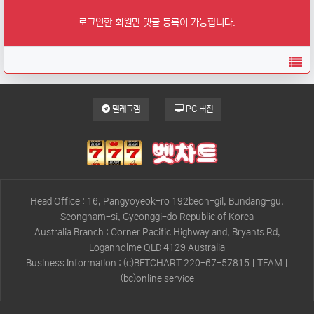
로그인한 회원만 댓글 등록이 가능합니다.
목
텔레그램
PC 버전
Head Office : 16, Pangyoyeok-ro 192beon-gil, Bundang-gu,
Seongnam-si, Gyeonggi-do Republic of Korea
Australia Branch : Corner Pacific Highway and, Bryants Rd,
Loganholme QLD 4129 Australia
Business information : (c)BETCHART 220-67-57815 | TEAM |
(bc)online service