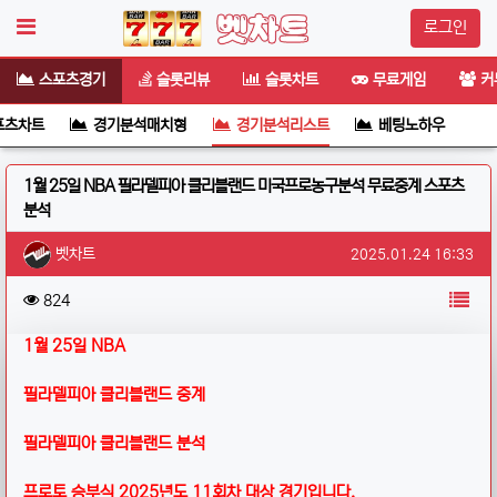
로그인
스포츠경기
슬롯리뷰
슬롯차트
무료게임
커
포츠차트
경기분석매치형
경기분석리스트
베팅노하우
1월 25일 NBA 필라델피아 클리블랜드 미국프로농구분석 무료중계 스포츠
분석
작성자 정보
작성
작성일
벳차트
2025.01.24 16:33
컨텐츠 정보
목
조회
824
본문
1월 25일 NBA
필라델피아 클리블랜드 중계
필라델피아 클리블랜드 분석
프로토 승부식 2025년도 11회차 대상 경기입니다.