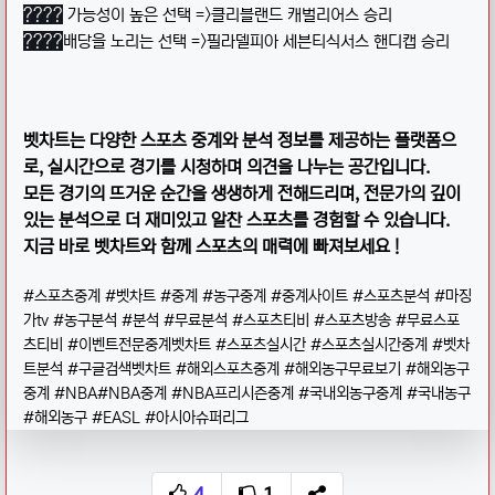
????
가능성이 높은 선택 =>클리블랜드 캐벌리어스 승리
????
배당을 노리는 선택 =>필라델피아 세븐티식서스 핸디캡 승리
벳차트는 다양한 스포츠 중계와 분석 정보를 제공하는 플랫폼으
로, 실시간으로 경기를 시청하며 의견을 나누는 공간입니다.
모든 경기의 뜨거운 순간을 생생하게 전해드리며, 전문가의 깊이
있는 분석으로 더 재미있고 알찬 스포츠를 경험할 수 있습니다.
지금 바로 벳차트와 함께 스포츠의 매력에 빠져보세요 !
​#스포츠중계 #벳차트 #중계 #농구중계 #중계사이트 #스포츠분석 #마징
가tv #농구분석 #분석 #무료분석 #스포츠티비 #스포츠방송 #무료스포
츠티비 #이벤트전문중계벳차트 #스포츠실시간 #스포츠실시간중계 #벳차
트분석 #구글검색벳차트 #해외스포츠중계 #해외농구무료보기 #해외농구
중계 #NBA#NBA중계 #NBA프리시즌중계 #국내외농구중계 #국내농구
#해외농구 #EASL #아시아슈퍼리그