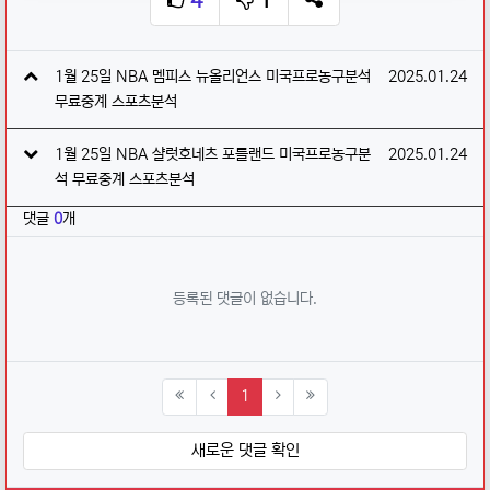
4
1
추천
비추천
SNS 공유
관련자료
작성일
1월 25일 NBA 멤피스 뉴올리언스 미국프로농구분석
2025.01.24
무료중계 스포츠분석
작성일
1월 25일 NBA 샬럿호네츠 포틀랜드 미국프로농구분
2025.01.24
석 무료중계 스포츠분석
댓글
0
개
등록된 댓글이 없습니다.
(current)
1
새로운 댓글 확인