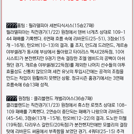
????
홈팀 : 필라델피아 세븐티식서스(15승27패)
필라델피아는 직전경기(1/22) 원정에서 덴버 너게츠 상대로 109-1
44 패배를 기록했다. 6연패 흐름 속에 리바운드(25-51), 3점슛(15
개 -16개), 턴오버(10-13)의 결과. 폴 조지, 안드레 드러먼드, 게르송
야부셀레가 동시에 부상에서 돌아왔고 타이리스 맥시(28득점, 10어
시스트)가 분전했지만 9경기 연속 결장한 조엘 엠비드의 공백이 아쉬
웠던 경기. 게르송 야부셀레(22득점)를 제외한 나머지 선수들의 야투
효율성도 신통치 않았으며 세컨 유닛의 투입시간에는 공격의 조립을
만드는 작업이 원활하지 못했던 상황. 정규시즌 홈경기에서는 3연패
흐름속에 6승13패 성적.
????
원정팀 : 클리블랜드 캐벌리어스(36승7패)
클리블랜드는 직전경기(1/23) 원정에서 휴스턴 로켓츠 상대로 108-
109 패배를 기록했다. 2연승이 중단되는 패배가 나왔으며 리바운드
(45-54), 3점슛(13개 -15개), 턴오버(12-22)의 결과. 도노반 미첼
(19득점), 다리우스 갈란드(20득점)가 분전했지만에반 모블리의 결장
탓에 리바운드 써움에서 부족함을 보였던 경기. 4쿼터(25-15) 추격