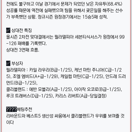
전에도 불구하고 이날 경기에서 문제가 되었던 낮은 자유투(68.4%)
성공률 때문에 역전에 실패했으며 팀을 위해서 궂은일을 해주는 선수
가 부족했던 상황. 정규시즌 원정경기에서는 15승5패 성적.
✅
상대전 특징
올시즌 2차전 맞대결에서는 필라델피아 세븐티식서스가 원정에서 99
-126 패배를 기록했다.
상대전 3연패 흐름.
✅
부상자
필라델피아 : 카일 라우리(B급-1/25), 케넌 마틴 주니어(C급-1/2
5), 조엘 엠비드(A+급-1/29), 케일럽 마틴(C급-1/25), 안드레 드러
먼드(B급-1/25),
클리블랜드 : 에반 모블리(A급-1/25), 아이작 오코로(B급-1/25),
루크 트래버스(D급-1/25), 카리스 리버트(A급-당일결정)
????
베팅추천
리바운드와 베스트5 생산성 싸움에서 클리블랜드가 우위를 보여줄 것
이다