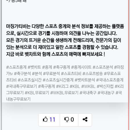
-> 승5패 패
마징가 티비는 다양 한 스포츠 중계와 분석 정보를 제공하는 플랫폼
으로, 실시간으로 경기를 시청하며 의견을 나누는 공간입니다.
모든 경기의 뜨거운 순간을 생생하게 전해드리며, 전문가의 깊이
있는 분석으로 더 재미있고 알찬 스포츠를 경험할 수 있습니다.
지금 바로 벳차트와 함께 스포츠의 매력에 빠져보세요 !
​#스포츠중계 #벳차트 #중계 #축구중계 #중계사이트 #스포츠분석 #마징
가tv #축구분석 #분석 #무료분석 #스포츠티비 #스포츠방송 #무료스포
츠티비 #스포츠실시간 #스포츠실시간중계 #벳차트분석 #국내스포츠중계
#국내축구무료보기 #축구중계 #K리그 #KBL #WKBL #박신자컵 #K리
그무료보기 #KBL무료보기 #WKBL무료보기 #국내축구 #국내농구 #국
내농구무료보기
11
0
추천
비추천
SNS 공유