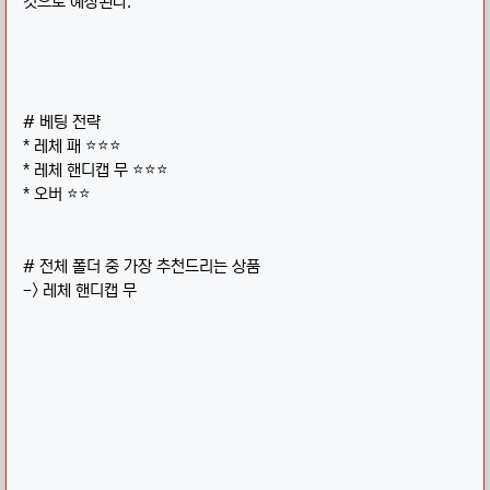
것으로 예상된다.
# 베팅 전략
* 레체 패 ⭐⭐⭐
* 레체 핸디캡 무 ⭐⭐⭐
* 오버 ⭐⭐
# 전체 폴더 중 가장 추천드리는 상품
-> 레체 핸디캡 무