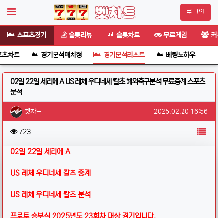
로그인
스포츠경기
슬롯리뷰
슬롯차트
무료게임
커
포츠차트
경기분석매치형
경기분석리스트
베팅노하우
02일 22일 세리에 A US 레체 우디네세 칼초 해외축구분석 무료중계 스포츠
분석
작성자 정보
작성
작성일
벳차트
2025.02.20 16:56
컨텐츠 정보
목
조회
723
본문
02일 22일 세리에 A
US 레체 우디네세 칼초 중계
US 레체 우디네세 칼초 분석
프로토 승부식 2025년도 23회차 대상 경기입니다.