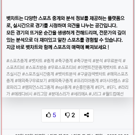
벳차트는 다양한 스포츠 중계와 분석 정보를 제공하는 플랫폼으
로, 실시간으로 경기를 시청하며 의견을 나누는 공간입니다.
모든 경기의 뜨거운 순간을 생생하게 전해드리며, 전문가의 깊이
있는 분석으로 더 재미있고 알찬 스포츠를 경험할 수 있습니다.
지금 바로 벳차트와 함께 스포츠의 매력에 빠져보세요 !
#스포츠중계 #벳차트 #중계 #축구중계 #축구분석 #분석 #무료분석 #
스포츠티비 #스포츠방송 #무료스포츠티비 #이벤트전문중계벳차트 #스포
츠실시간 #스포츠실시간중계 #벳차트분석 #구글검색벳차트 #해외스포츠
중계 #해외축구무료보기 #해외축구중계 #프리미어중계 #아시아챔스 #유
로파리그 #챔피언스리그중계 #epl중계 #손흥민중계 #EPL #EFL #라리
가 #에레디비시 #리그앙 #분데스리가 #세리에A #J리그 #월드컵예선
5
2
추천
비추천
SNS 공유
관련자료