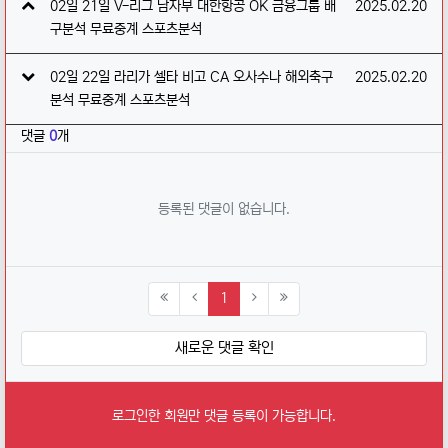
작성일
02일 21일 V-리그 남자부 대한항공 OK 금융그룹 배
2025.02.20
구분석 무료중계 스포츠분석
작성일
02일 22일 라리가 셀타 비고 CA 오사수나 해외축구
2025.02.20
분석 무료중계 스포츠분석
댓글
0
개
등록된 댓글이 없습니다.
(current)
1
새로운 댓글 확인
로그인한 회원만 댓글 등록이 가능합니다.