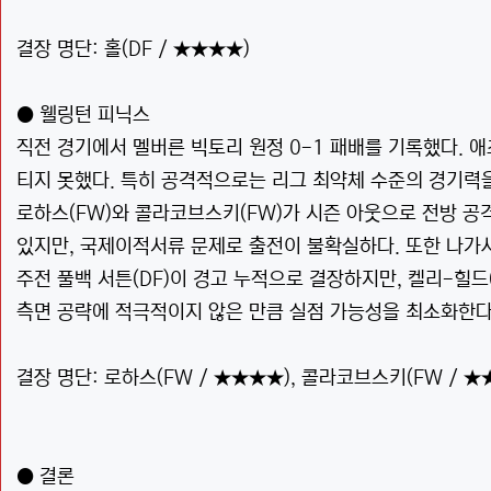
결장 명단: 홀(DF / ★★★★)
● 웰링턴 피닉스
직전 경기에서 멜버른 빅토리 원정 0-1 패배를 기록했다. 
티지 못했다. 특히 공격적으로는 리그 최약체 수준의 경기력을
로하스(FW)와 콜라코브스키(FW)가 시즌 아웃으로 전방 공
있지만, 국제이적서류 문제로 출전이 불확실하다. 또한 나가사
주전 풀백 서튼(DF)이 경고 누적으로 결장하지만, 켈리-힐드
측면 공략에 적극적이지 않은 만큼 실점 가능성을 최소화한다
결장 명단: 로하스(FW / ★★★★), 콜라코브스키(FW / ★★
● 결론