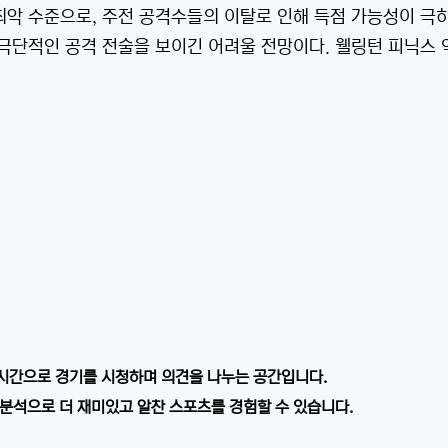
악 수준으로, 주전 공격수들의 이탈로 인해 득점 가능성이 극히
 극단적인 공격 전술을 보이긴 어려울 전망이다. 웰링턴 피닉스 
시간으로 경기를 시청하며 의견을 나누는 공간입니다.
분석으로 더 재미있고 알찬 스포츠를 경험할 수 있습니다.