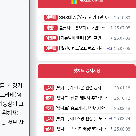
벳차트 이벤트
등록일
이벤트
SNS에 공유하고 랜덤 1만 포인트 받자!
25.10.30
댓글
등록일
이벤트
슬롯차트 홍보하고 포인트 받자
10
25.07.05
댓글
등록일
이벤트
[리뉴얼이벤트]10만 포인트를 찾아서~
12
25.07.03
댓글
등록일
이벤트
[월간이벤트]스타벅스 기프티콘 이벤트
13
25.07.05
벳차트 공지사항
를 본 경기
등록일
공지
[벳차트]기프티콘 관련 공지
26.01.16
스트라테(M
등록일
공지
[벳차트] 신규 게임사 추가 안내
25.10.12
 가능성이 크
등록일
공지
[벳차트] 홍보게시판 변경사항
25.09.18
기 위해서는
댓글
등록일
공지
[벳차트]서비스명 변경 및 도메인 안내
3
25.08.24
 등 서브 자
댓글
등록일
공지
[벳차트] 스포츠 배당변화 차트 기능 추가
5
25.08.08