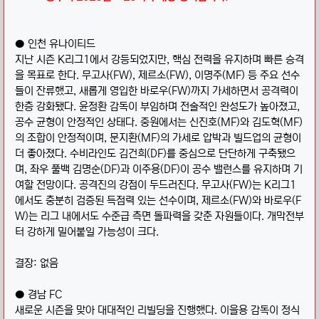
● 인천 유나이티드
지난 시즌 K리그1에서 강등되었지만, 핵심 전력을 유지하며 빠른 승격
을 목표로 한다. 무고사(FW), 제르소(FW), 이명주(MF) 등 주요 선수
들이 잔류했고, 새롭게 영입한 바로우(FW)까지 가세하면서 공격력이
한층 강화됐다. 윤정환 감독이 부임하며 전술적인 완성도가 높아졌고,
공수 균형이 안정적인 상태다. 중원에서는 신진호(MF)와 김도혁(MF)
의 조합이 안정적이며, 문지환(MF)의 가세로 압박과 빌드업의 균형이
더 좋아졌다. 수비라인도 김건희(DF)를 중심으로 단단하게 구축됐으
며, 좌우 풀백 김명순(DF)과 이주용(DF)이 공수 밸런스를 유지하며 기
여할 전망이다. 공격진의 강점이 두드러진다. 무고사(FW)는 K리그1
에서도 충분히 검증된 득점력 있는 선수이며, 제르소(FW)와 바로우(F
W)는 리그 내에서도 수준급 측면 돌파력을 갖춘 자원들이다. 개막전부
터 강하게 밀어붙일 가능성이 크다.
결장: 없음
● 경남 FC
새로운 시즌을 맞아 대대적인 리빌딩을 진행했다. 이을용 감독이 정식