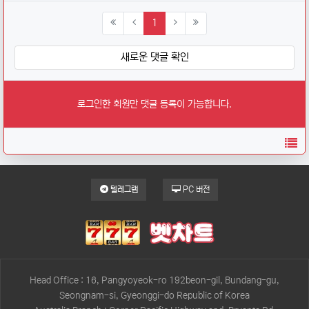
(current)
1
새로운 댓글 확인
로그인한 회원만 댓글 등록이 가능합니다.
목
텔레그램
PC 버전
Head Office : 16, Pangyoyeok-ro 192beon-gil, Bundang-gu,
Seongnam-si, Gyeonggi-do Republic of Korea