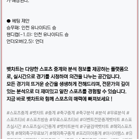
가 예상된다.
● 베팅 제안
승무패: 인천 유나이티드 승
핸디캡(-1.0): 인천 유나이티드 승
언더오버(2.5): 언더
벳차트는 다양한 스포츠 중계와 분석 정보를 제공하는 플랫폼으
로, 실시간으로 경기를 시청하며 의견을 나누는 공간입니다.
모든 경기의 뜨거운 순간을 생생하게 전해드리며, 전문가의 깊이
있는 분석으로 더 재미있고 알찬 스포츠를 경험할 수 있습니다.
지금 바로 벳차트와 함께 스포츠의 매력에 빠져보세요 !
#스포츠중계 #벳차트 #중계 #축구중계 #축구분석 #분석 #무료분석 #
스포츠티비 #스포츠방송 #무료스포츠티비 #이벤트전문중계벳차트 #스포
츠실시간 #스포츠실시간중계 #벳차트분석 #구글검색벳차트 #해외스포츠
중계 #해외축구무료보기 #해외축구중계 #프리미어중계 #아시아챔스 #유