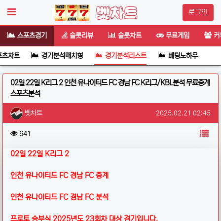
로그인
스포츠경기
슬롯리뷰
슬롯차트
무료게임
커
포츠차트
경기분석매치형
경기분석리스트
베팅노하우
02일 22일 K리그 2 인천 유나이티드 FC 경남 FC K리그/KBL분석 무료중계
스포츠분석
작성자 정보
작성
작성일
벳차트
2025.02.21 02:45
컨텐츠 정보
목
조회
641
본문
02일 22일 K리그 2
인천 유나이티드 FC 경남 FC 중계
인천 유나이티드 FC 경남 FC 분석
프로토 승부식 2025년도 23회차 대상 경기입니다.