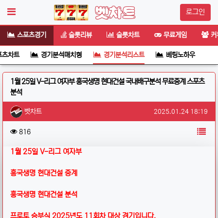
로그인
스포츠경기
슬롯리뷰
슬롯차트
무료게임
커
포츠차트
경기분석매치형
경기분석리스트
베팅노하우
1월 25일 V-리그 여자부 흥국생명 현대건설 국내배구분석 무료중계 스포츠
분석
작성자 정보
작성
작성일
벳차트
2025.01.24 18:19
컨텐츠 정보
목
조회
816
본문
1월 25일 V-리그 여자부
흥국생명 현대건설 중계
흥국생명 현대건설
분석
프로토 승부식 2025년도 11회차 대상 경기입니다.