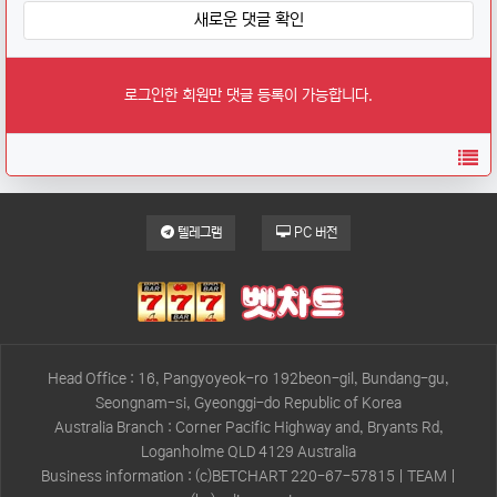
새로운 댓글 확인
로그인한 회원만 댓글 등록이 가능합니다.
목
텔레그램
PC 버전
Head Office : 16, Pangyoyeok-ro 192beon-gil, Bundang-gu,
Seongnam-si, Gyeonggi-do Republic of Korea
Australia Branch : Corner Pacific Highway and, Bryants Rd,
Loganholme QLD 4129 Australia
Business information : (c)BETCHART 220-67-57815 | TEAM |