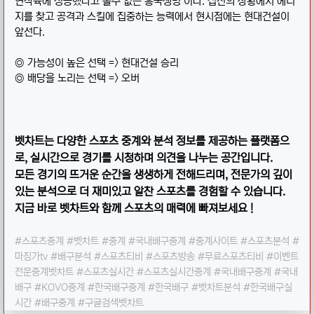
연착륙에 성공했다고 볼수 없는 흥국생명 이다. 접전의 상황에서 에너
지를 찾고 공격과 스킬에 집중하는 능력에서 현시점에는 현대건설이
앞선다.
◎ 가능성이 높은 선택 => 현대건설 승리
◎ 배당을 노리는 선택 => 오버
벳차트는 다양한 스포츠 중계와 분석 정보를 제공하는 플랫폼으
로, 실시간으로 경기를 시청하며 의견을 나누는 공간입니다.
모든 경기의 뜨거운 순간을 생생하게 전해드리며, 전문가의 깊이
있는 분석으로 더 재미있고 알찬 스포츠를 경험할 수 있습니다.
지금 바로 벳차트와 함께 스포츠의 매력에 빠져보세요 !
#스포츠중계 #벳차트 #중계 #국내배구중계 #중계사이트 #스포츠분석 #
마징가tv #배구분석 #스포츠티비 #스포츠방송 #무료스포츠티비 #이벤트
전문중계벳차트 #스포츠실시간 #스포츠실시간중계 #국내배구중계 #국내
배구 #KOVO중계 #한국배구중계 #한국배구 #벳차트분석 #한국배구실
시간 #배구중계 #구글검색벳차트