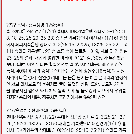
????
홈팀 : 흥국생명(17승5패)
흥국생명은 직전경기(1/21) 홈에서 IBK기업은행 상대로 3-1(25:1
8, 18:25, 25:20, 25:23) 승리를 기록했으며 이전경기(1/16) 원정
에서 페퍼저축은행 상대로 3-2(25:15, 22:25, 18;25, 25:22, 15:
11) 승리를 기록했다. 2연승 흐름 속에 블로킹 10-9, 서브 5-2, 범실
23-25의 결과. 새롭게 영입한 마테이코(12득점, 30%)가 부진했던
탓에 3세트 이후 부터는 웜업존으로 밀려났지만 배구여졔 김연경(21
득점, 40%)이 팀의 중심을 잡아주는 가운데 정윤주(16득점)의 지원
사격이 나온 경기. 신연경 리베로는 몸은 던지는 허슬 플레이와 안정적
인 서브 리시브로 팀 분위기를 끌어 올렸던 상황. 또한, 블로킹 2개씩
을 성공시킨 김수지와 피치의 활약 속에 팀 블로킹과 서브에서 우위를
가져간 승리의 내용. 정규시즌 홈경기에서는 9승2패 성적.
????
원정팀 : 현대건설(15승7패)
현대건설은 직전경기(1/22) 홈에서 정관장 상대로 2-3(25:21, 27:
29, 25:23, 18:25, 13:15) 패배를 기록했으며 이전경기(1/17) 홈
에서 IBK기업은행 상대로 3-0(25:18, 25:15, 25:21) 승리를 기록