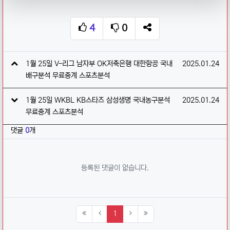
4
0
추천
비추천
SNS 공유
관련자료
작성일
1월 25일 V-리그 남자부 OK저축은행 대한항공 국내
2025.01.24
배구분석 무료중계 스포츠분석
작성일
1월 25일 WKBL KB스타즈 삼성생명 국내농구분석
2025.01.24
무료중계 스포츠분석
댓글
0
개
등록된 댓글이 없습니다.
(current)
1