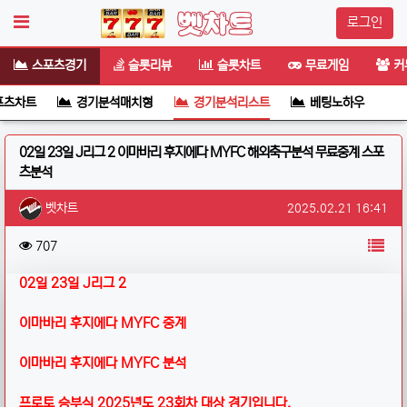
로그인
스포츠경기
슬롯리뷰
슬롯차트
무료게임
커
포츠차트
경기분석매치형
경기분석리스트
베팅노하우
02일 23일 J리그 2 이마바리 후지에다 MYFC 해외축구분석 무료중계 스포
츠분석
작성자 정보
작성
작성일
벳차트
2025.02.21 16:41
컨텐츠 정보
목
조회
707
본문
02일 23일 J리그 2
이마바리 후지에다 MYFC 중계
이마바리 후지에다 MYFC 분석
프로토 승부식 2025년도 23회차 대상 경기입니다.