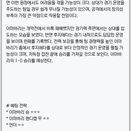
면 이번 원정에서도 어려움을 겪을 가능성이 크다. 상대가 경기 운영을
주도하는 팀일 경우 쉽게 무너질 가능성이 있으며, 공격에서의 창의성
부족이 가장 큰 약점으로 작용할 전망이다.
이마바리는 개막전에서 비록 패배했지만 경기력 측면에서는 상대를 압
도하는 모습을 보였다. 반면 후지에다는 경기 내적으로도 답답한 운영
을 보이며 완패를 기록했다. 전력 보강을 통해 팀 경쟁력을 높인 이마
바리가 홈에서 후지에다를 상대로 보다 안정적인 경기 운영을 펼칠 가
능성이 크며, 저득점 접전 끝에 승리를 가져갈 것으로 보인다. 이마바
리의 1-0 승리를 예상한다.
# 베팅 전략
* 이마바리 승 ⭐⭐⭐
* 이마바리 핸디캡 무 ⭐⭐
* 언더 ⭐⭐