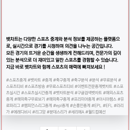
벳차트는 다양한 스포츠 중계와 분석 정보를 제공하는 플랫폼으
로, 실시간으로 경기를 시청하며 의견을 나누는 공간입니다.
모든 경기의 뜨거운 순간을 생생하게 전해드리며, 전문가의 깊이
있는 분석으로 더 재미있고 알찬 스포츠를 경험할 수 있습니다.
지금 바로 벳차트와 함께 스포츠의 매력에 빠져보세요 !
#스포츠중계 #벳차트 #중계 #축구중계 #축구분석 #분석 #무료분석 #
스포츠티비 #스포츠방송 #무료스포츠티비 #이벤트전문중계벳차트 #스포
츠실시간 #스포츠실시간중계 #벳차트분석 #구글검색벳차트 #해외스포츠
중계 #해외축구무료보기 #해외축구중계 #프리미어중계 #아시아챔스 #유
로파리그 #챔피언스리그중계 #epl중계 #손흥민중계 #EPL #EFL #라리
가 #에레디비시 #리그앙 #분데스리가 #세리에A #월드컵예선