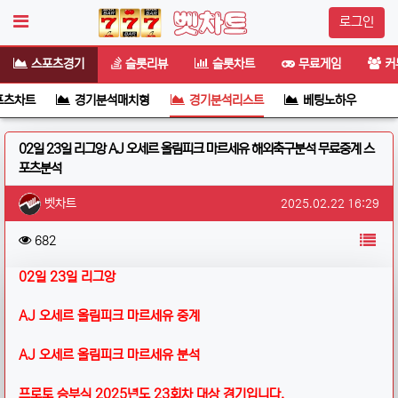
로그인
스포츠경기
슬롯리뷰
슬롯차트
무료게임
커
포츠차트
경기분석매치형
경기분석리스트
베팅노하우
02일 23일 리그앙 AJ 오세르 올림피크 마르세유 해외축구분석 무료중계 스
포츠분석
작성자 정보
작성
작성일
벳차트
2025.02.22 16:29
컨텐츠 정보
목
조회
682
본문
02일 23일 리그앙
AJ 오세르 올림피크 마르세유 중계
AJ 오세르 올림피크 마르세유 분석
프로토 승부식 2025년도 23회차 대상 경기입니다.