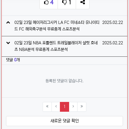
4
1
추천
비추천
SNS 공유
관련자료
작성일
02일 23일 메이저리그사커 LA FC 미네소타 유나이티
2025.02.22
드 FC 해외축구분석 무료중계 스포츠분석
작성일
02일 23일 NBA 포틀랜드 트레일블레이저 샬럿 호네
2025.02.22
츠 NBA분석 무료중계 스포츠분석
댓글
0
개
등록된 댓글이 없습니다.
(current)
1
새로운 댓글 확인