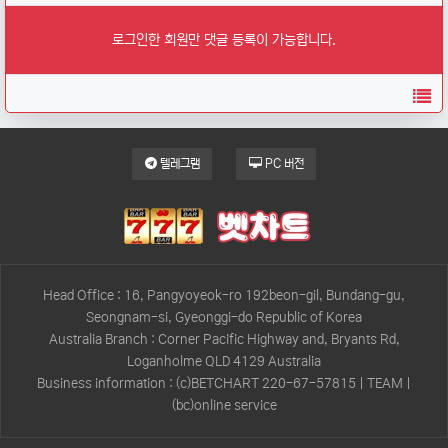
로그인한 회원만 댓글 등록이 가능합니다.
목
텔레그램
PC 버전
Head Office : 16, Pangyoyeok-ro 192beon-gil, Bundang-gu,
Seongnam-si, Gyeonggi-do Republic of Korea
Australia Branch : Corner Pacific Highway and, Bryants Rd,
Loganholme QLD 4129 Australia
Business information : (c)BETCHART 220-67-57815 | TEAM |
(bc)online service