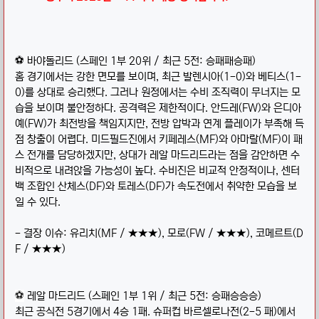
⚽
바야돌리드 (스페인 1부 20위 / 최근 5전: 승패패승패)
홈 경기에서는 강한 면모를 보이며, 최근 발렌시아(1-0)와 베티스(1-
0)를 상대로 승리했다. 그러나 원정에서는 수비 조직력이 무너지는 모
습을 보이며 불안정하다. 공격력은 제한적이다. 안드레(FW)와 은디아
예(FW)가 최전방을 책임지지만, 전방 압박과 연계 플레이가 부족해 득
점 창출이 어렵다. 미드필드진에서 키페레스(MF)와 아마랄(MF)이 패
스 전개를 담당하겠지만, 상대가 레알 마드리드라는 점을 감안하면 수
비적으로 내려앉을 가능성이 높다. 수비진은 비교적 안정적이나, 센터
백 조합인 산체스(DF)와 토레스(DF)가 속도전에서 취약한 모습을 보
일 수 있다.
- 결장 이슈: 유리치(MF / ★★★), 모로(FW / ★★★), 코메르트(D
F / ★★★)
⚽
레알 마드리드 (스페인 1부 1위 / 최근 5전: 승패승승승)
최근 공식전 5경기에서 4승 1패. 슈퍼컵 바르셀로나전(2-5 패)에서