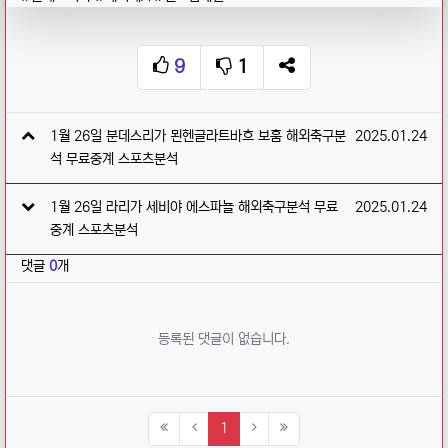
9
1
추천
비추천
SNS 공유
관련자료
작성일
1월 26일 분데스리가 묀헨글라트바흐 보훔 해외축구분
2025.01.24
석 무료중계 스포츠분석
작성일
1월 26일 라리가 세비야 에스파뇰 해외축구분석 무료
2025.01.24
중계 스포츠분석
댓글
0
개
등록된 댓글이 없습니다.
(current)
1