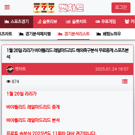
로그인
스포츠경기
슬롯리뷰
슬롯차트
무료게임
커
포츠차트
경기분석매치형
경기분석리스트
베팅노하우
1월 26일 라리가 바야돌리드 레알마드리드 해외축구분석 무료중계 스포츠분
석
작성자 정보
작성
작성일
벳차트
2025.01.24 18:57
컨텐츠 정보
목
조회
874
본문
1월 26일 라리가
바야돌리드 레알마드리드 중계
바야돌리드 레알마드리드 분석
프로토 승부식 2025년도 11회차 대상 경기입니다.