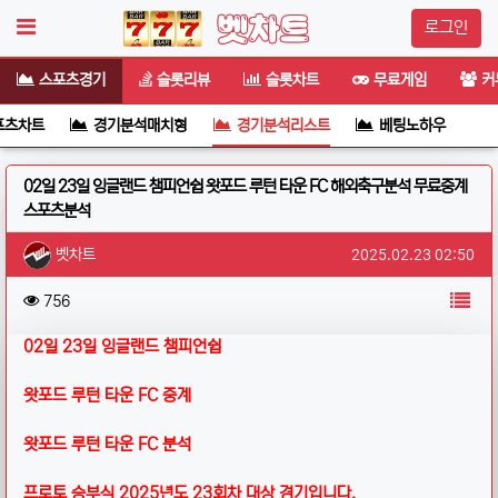
로그인
스포츠경기
슬롯리뷰
슬롯차트
무료게임
커
포츠차트
경기분석매치형
경기분석리스트
베팅노하우
02일 23일 잉글랜드 챔피언쉽 왓포드 루턴 타운 FC 해외축구분석 무료중계
스포츠분석
작성자 정보
작성
작성일
벳차트
2025.02.23 02:50
컨텐츠 정보
목
조회
756
본문
02일 23일 잉글랜드 챔피언쉽
왓포드 루턴 타운 FC 중계
왓포드 루턴 타운 FC 분석
프로토 승부식 2025년도 23회차 대상 경기입니다.