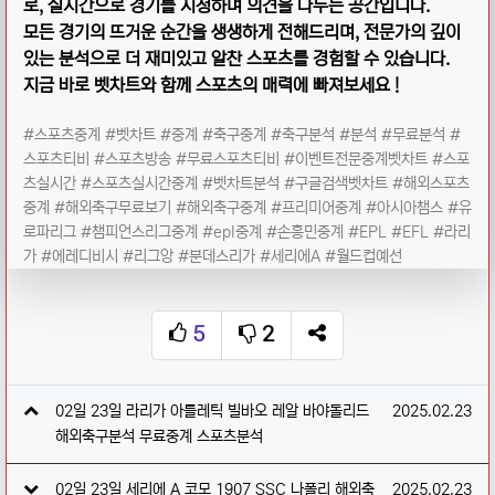
로, 실시간으로 경기를 시청하며 의견을 나누는 공간입니다.
모든 경기의 뜨거운 순간을 생생하게 전해드리며, 전문가의 깊이
있는 분석으로 더 재미있고 알찬 스포츠를 경험할 수 있습니다.
지금 바로 벳차트와 함께 스포츠의 매력에 빠져보세요 !
#스포츠중계 #벳차트 #중계 #축구중계 #축구분석 #분석 #무료분석 #
스포츠티비 #스포츠방송 #무료스포츠티비 #이벤트전문중계벳차트 #스포
츠실시간 #스포츠실시간중계 #벳차트분석 #구글검색벳차트 #해외스포츠
중계 #해외축구무료보기 #해외축구중계 #프리미어중계 #아시아챔스 #유
로파리그 #챔피언스리그중계 #epl중계 #손흥민중계 #EPL #EFL #라리
가 #에레디비시 #리그앙 #분데스리가 #세리에A #월드컵예선
5
2
추천
비추천
SNS 공유
관련자료
작성일
02일 23일 라리가 아틀레틱 빌바오 레알 바야돌리드
2025.02.23
해외축구분석 무료중계 스포츠분석
작성일
02일 23일 세리에 A 코모 1907 SSC 나폴리 해외축
2025.02.23