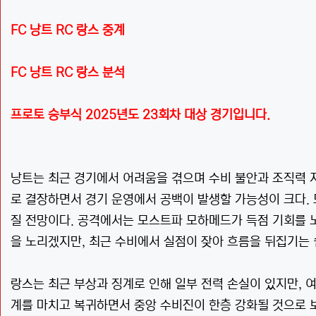
FC 낭트 RC 랑스 중계
FC 낭트 RC 랑스 분석
프로토 승부식 2025년도 23회차 대상 경기입니다.
낭트는 최근 경기에서 어려움을 겪으며 수비 불안과 조직력 
로 결장하면서 경기 운영에서 공백이 발생할 가능성이 크다. 
질 전망이다. 공격에서는 모스트파 모하메드가 득점 기회를 
을 노리겠지만, 최근 수비에서 실점이 잦아 흐름을 뒤집기는 
랑스는 최근 부상과 징계로 인해 일부 전력 손실이 있지만, 
계를 마치고 복귀하면서 중앙 수비진이 한층 강화될 것으로 