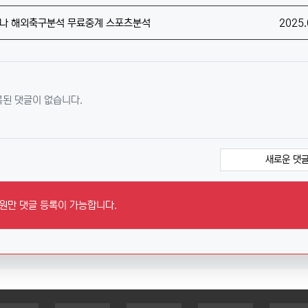
작성일
오렌티나 해외축구분석 무료중계 스포츠분석
2025.
된 댓글이 없습니다.
새로운 댓글
원만 댓글 등록이 가능합니다.