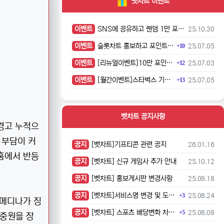
벳차트 이벤트
등록일
이벤트
SNS에 공유하고 랜덤 1만 포인트 받자!
25.10.30
댓글
등록일
이벤트
슬롯차트 홍보하고 포인트 받자
10
25.07.05
댓글
등록일
이벤트
[리뉴얼이벤트]10만 포인트를 찾아서~
12
25.07.03
댓글
등록일
이벤트
[월간이벤트]스타벅스 기프티콘 이벤트
13
25.07.05
벳차트 공지사항
경고 누적으
 부담이 커
등록일
공지
[벳차트]기프티콘 관련 공지
26.01.16
홈에서 반등
등록일
공지
[벳차트] 신규 게임사 추가 안내
25.10.12
등록일
공지
[벳차트] 홍보게시판 변경사항
25.09.18
댓글
등록일
공지
[벳차트]서비스명 변경 및 도메인 안내
3
25.08.24
 메디나가 징
댓글
등록일
공지
[벳차트] 스포츠 배당변화 차트 기능 추가
5
25.08.08
 중원을 장