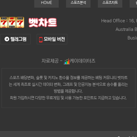
HOME
스포츠분석
스포츠차트
Head Office : 16
Australia 
Busi
텔레그램
모바일 버전
자료제공 -
케이데이터즈
스포츠 배당변화, 슬롯 및 카지노 환수율 정보를 제공하는
베팅 커뮤니티 벳차트
는 세계 최초로 실시간 데이터 변화, 그래프 및 인공지능 분석으로 승수를 올리는
방법을 제공합니다.
회원 가입하시면 다양한 무료게임 및 사용 가능한 포인트도 지급하고 있습니다.