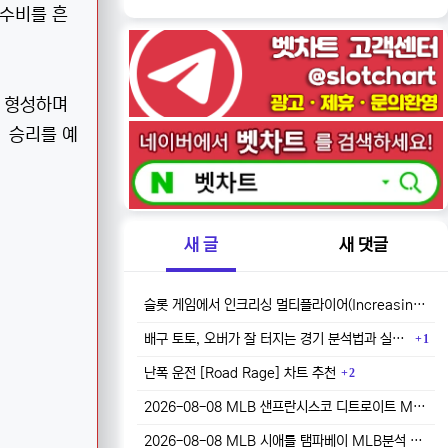
 수비를 흔
을 형성하며
1 승리를 예
새 글
새 댓글
슬롯 게임에서 인크리싱 멀티플라이어(Increasing Multiplier)는 어떻게 누적될까?
댓글
배구 토토, 오버가 잘 터지는 경기 분석법과 실전 체크포인트
1
댓글
난폭 운전 [Road Rage] 차트 추천
2
2026-08-08 MLB 샌프란시스코 디트로이트 MLB분석 무료중계 스포츠분석
2026-08-08 MLB 시애틀 탬파베이 MLB분석 무료중계 스포츠분석