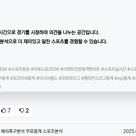
시간으로 경기를 시청하며 의견을 나누는 공간입니다.
분석으로 더 재미있고 알찬 스포츠를 경험할 수 있습니다.
포츠티비 #스포츠방송 #무료스포츠티비 #이벤트전문중계벳차트 #스포츠실시간 #
계 #프리미어중계 #아시아챔스 #유로파리그 #챔피언스리그중계 #epl중계 #
선
7
2
추천
비추천
작성일
하임 해외축구분석 무료중계 스포츠분석
2025.