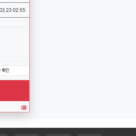
02.23 02:55
 확인
목록