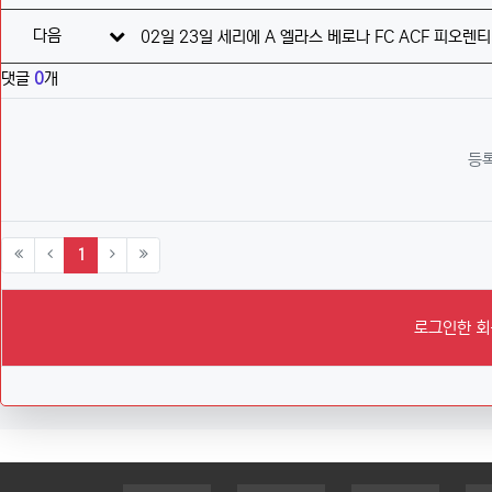
다음
02일 23일 세리에 A 엘라스 베로나 FC ACF 피
댓글
0
개
등록
(current)
1
로그인한 회