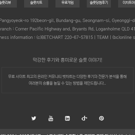
슬롯리뷰
슬롯차트
무료게임
슬롯당첨후기
이차트어
, Pangyoyeok-ro 192beon-gil, Bundang-gu, Seongnam-si, Gyeonggi-d
Branch : Corner Pacific Highway and, Bryants Rd, Loganholme QLD 41
ness information : (c)BETCHART 220-67-57815 | TEAM | (bc)online s
막강한 후기와 흥미로운 슬롯 이야기!
무료 사이트 최고의 온라인 커뮤니티
벳차트
는 다양한 후기와 전문가 분석을 통해
여러분의 승률을 높일 수 있는 방법을 제안드립니다..