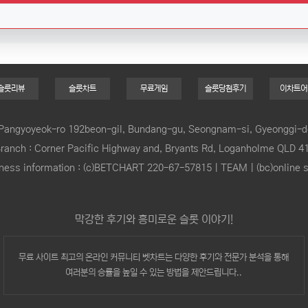
슬롯리뷰
슬롯차트
무료게임
슬롯당첨후기
이차트어
, Pangyoyeok-ro 192beon-gil, Bundang-gu, Seongnam-si, Gyeonggi-d
Branch : Corner Pacific Highway and, Bryants Rd, Loganholme QLD 41
ness information : (c)BETCHART 220-67-57815 | TEAM | (bc)online s
막강한 후기와 흥미로운 슬롯 이야기!
무료 사이트 최고의 온라인 커뮤니티
벳차트
는 다양한 후기와 전문가 분석을 통해
여러분의 승률을 높일 수 있는 방법을 제안드립니다..