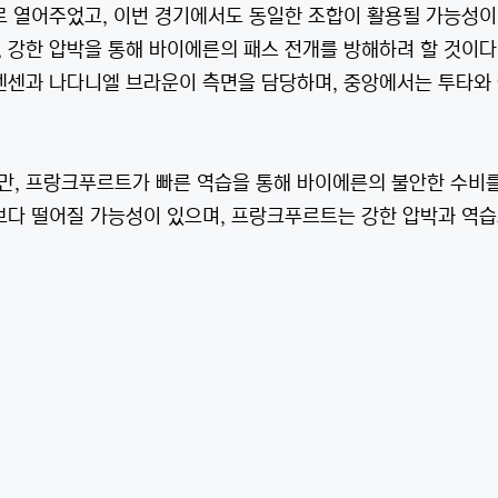
로 열어주었고, 이번 경기에서도 동일한 조합이 활용될 가능성이 
 강한 압박을 통해 바이에른의 패스 전개를 방해하려 할 것이다
텐센과 나다니엘 브라운이 측면을 담당하며, 중앙에서는 투타와
, 프랑크푸르트가 빠른 역습을 통해 바이에른의 불안한 수비를
보다 떨어질 가능성이 있으며, 프랑크푸르트는 강한 압박과 역