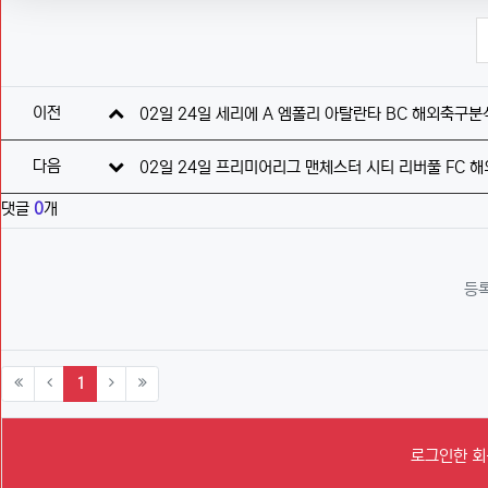
관련자료
이전
02일 24일 세리에 A 엠폴리 아탈란타 BC 해외축구
다음
02일 24일 프리미어리그 맨체스터 시티 리버풀 FC
댓글
0
개
등록
(current)
1
로그인한 회