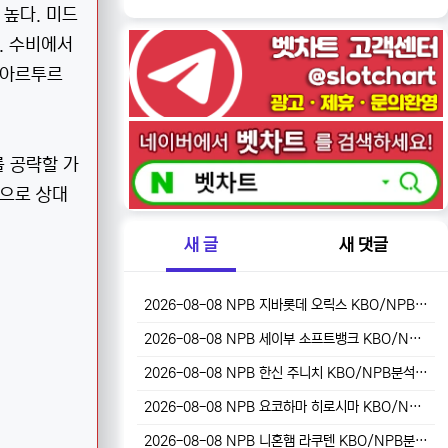
높다. 미드
. 수비에서
 아르투르
 공략할 가
습으로 상대
새 글
새 댓글
2026-08-08 NPB 지바롯데 오릭스 KBO/NPB분석 무료중계 스포츠분석
2026-08-08 NPB 세이부 소프트뱅크 KBO/NPB분석 무료중계 스포츠분석
2026-08-08 NPB 한신 주니치 KBO/NPB분석 무료중계 스포츠분석
2026-08-08 NPB 요코하마 히로시마 KBO/NPB분석 무료중계 스포츠분석
2026-08-08 NPB 니혼햄 라쿠텐 KBO/NPB분석 무료중계 스포츠분석