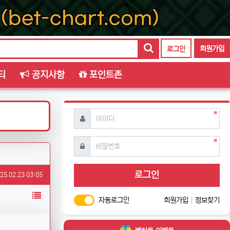
회원가입
로그인
티
공지사항
포인트존
필수
아이디
필수
비밀번호
로그인
성일
25.02.23 03:05
목록
자동로그인
회원가입
정보찾기