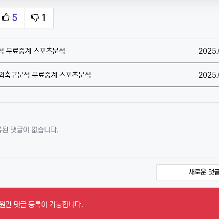
5
1
추천
비추천
작성일
분석 무료중계 스포츠분석
2025.
작성일
 해외축구분석 무료중계 스포츠분석
2025.
된 댓글이 없습니다.
새로운 댓글
원만 댓글 등록이 가능합니다.