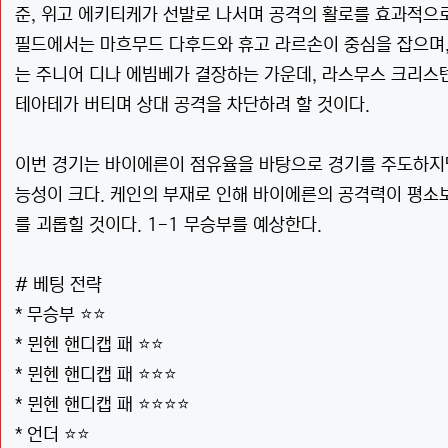
준, 위고 에키티케가 선발로 나서며 공격의 활로를 효과적으
필드에서는 마흐무드 다후드와 휴고 라르손이 중심을 잡으며,
는 주니어 디나 에빔베가 결장하는 가운데, 라스무스 크리스
테아테가 버티며 상대 공격을 차단하려 할 것이다.
이번 경기는 바이에른이 점유율을 바탕으로 경기를 주도하지만
능성이 크다. 케인의 부재로 인해 바이에른의 공격력이 평소
를 괴롭힐 것이다. 1-1 무승부를 예상한다.
# 베팅 전략
* 무승부 ⭐⭐
* 뮌헨 핸디캡 패 ⭐⭐
* 뮌헨 핸디캡 패 ⭐⭐⭐
* 뮌헨 핸디캡 패 ⭐⭐⭐⭐
* 언더 ⭐⭐