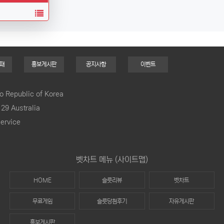
목록
때
홍보게시판
공지사항
이벤트
o Republic of Korea
29 Australia
ervice
벳차트 메뉴 (사이트맵)
HOME
슬롯리뷰
벳차트
무료게임
슬롯당첨후기
자유게시판
홍보게시판