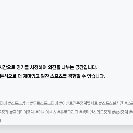
시간으로 경기를 시청하며 의견을 나누는 공간입니다.
분석으로 더 재미있고 알찬 스포츠를 경험할 수 있습니다.
포츠티비 #스포츠방송 #무료스포츠티비 #이벤트전문중계벳차트 #스포츠실시간 #
계 #프리미어중계 #아시아챔스 #유로파리그 #챔피언스리그중계 #epl중계 #
선