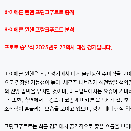
바이에른 뮌헨 프랑크푸르트 중계
바이에른 뮌헨 프랑크푸르트 분석
프로토 승부식 2025년도 23회차 대상 경기입니다.
바이에른 뮌헨은 최근 경기에서 다소 불안정한 수비력을 보이
으로 결장할 가능성이 높아, 세르주 나브리가 최전방을 책임
의 전방 압박을 유지할 것이며, 미드필드에서는 요슈아 키미
다. 또한, 측면에서는 킹슬리 코망과 미카엘 올리세가 활발한
조직력이 흔들리는 모습을 보이고 있으며, 경기 내내 실점 위
프랑크푸르트는 최근 경기에서 공격적으로 좋은 흐름을 보이며 