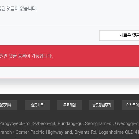
된 댓글이 없습니다.
새로운 댓글
원만 댓글 등록이 가능합니다.
슬롯리뷰
슬롯차트
무료게임
슬롯당첨후기
이차트어
, Pangyoyeok-ro 192beon-gil, Bundang-gu, Seongnam-si, Gyeonggi-d
Branch : Corner Pacific Highway and, Bryants Rd, Loganholme QLD 41