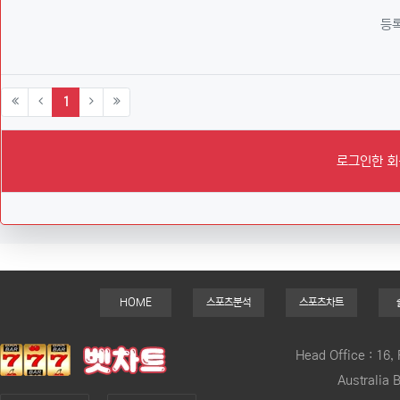
등록
(current)
1
로그인한 회
HOME
스포츠분석
스포츠차트
Head Office : 16
Australia 