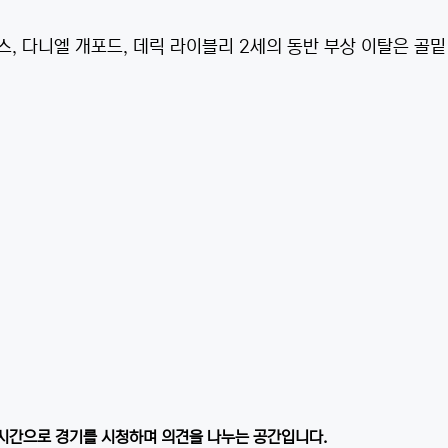
, 다니엘 개포드, 데릭 라이블리 2세의 동반 부상 이탈은 골밑
시간으로 경기를 시청하며 의견을 나누는 공간입니다.