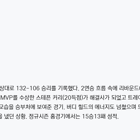
로 132-106 승리를 기록했다. 2연승 흐름 속에 리바운드(3
에서 MVP를 수상한 스테픈 커리(20득점)가 해결사가 되었고 트
 모습을 승부처에 보여준 경기. 버디 힐드의 에너지도 넘쳤으며
 냈던 상황. 정규시즌 홈경기에서는 15승13패 성적.