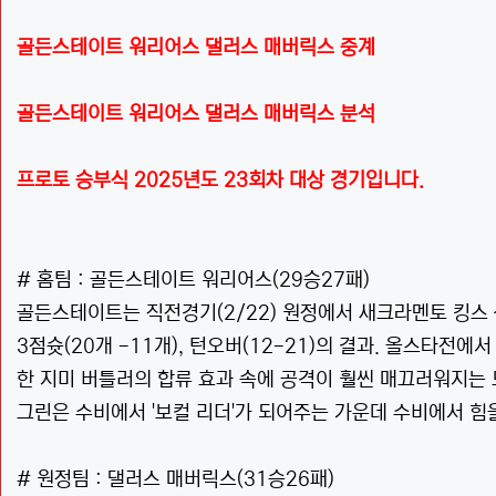
골든스테이트 워리어스 댈러스 매버릭스 중계
골든스테이트 워리어스 댈러스 매버릭스 분석
프로토 승부식 2025년도 23회차 대상 경기입니다.
# 홈팀 : 골든스테이트 워리어스(29승27패)
골든스테이트는 직전경기(2/22) 원정에서 새크라멘토 킹스 상대
3점슛(20개 -11개), 턴오버(12-21)의 결과. 올스타전
한 지미 버틀러의 합류 효과 속에 공격이 훨씬 매끄러워지는
그린은 수비에서 '보컬 리더'가 되어주는 가운데 수비에서 힘을
# 원정팀 : 댈러스 매버릭스(31승26패)