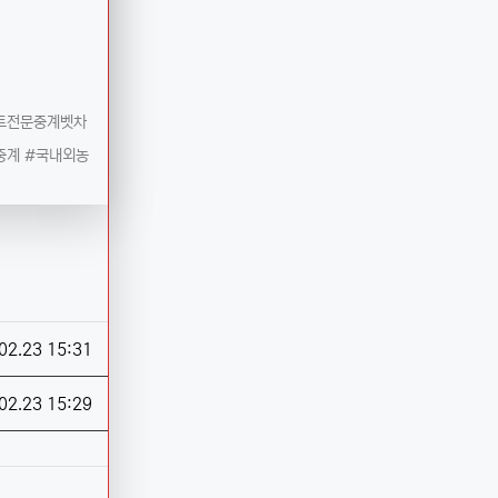
벤트전문중계벳차
중계 #국내외농
02.23 15:31
02.23 15:29