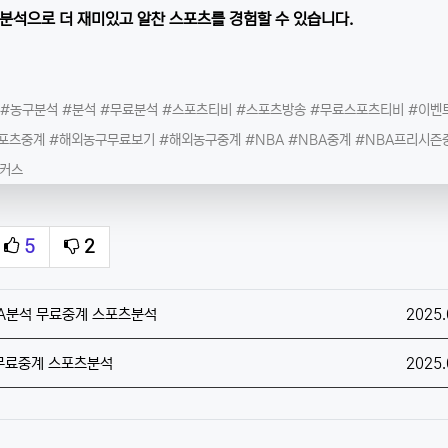
분석으로 더 재미있고 알찬 스포츠를 경험할 수 있습니다.
tv #농구분석 #분석 #무료분석 #스포츠티비 #스포츠방송 #무료스포츠티비 #이
츠중계 #해외농구무료보기 #해외농구중계 #NBA #NBA중계 #NBA프리시즌
이커스
5
2
추천
비추천
작성일
NBA분석 무료중계 스포츠분석
2025.
작성일
 무료중계 스포츠분석
2025.