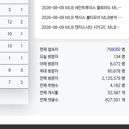
2026-08-09 MLB 세인트루이스 콜로라도 MLB분석 무료중계 스포츠분석
추천
비추천
3
1
2026-08-09 MLB 텍사스 볼티모어 MLB분석 무료중계 스포츠분석
추천
비추천
12
2
2026-08-09 MLB 캔자스시티 시카고C MLB분석 무료중계 스포츠분석
추천
비추천
10
1
추천
비추천
10
1
현재 접속자
759(
35
) 명
오늘 방문자
134 명
추천
비추천
1
1
어제 방문자
6,072 명
추천
비추천
9
3
최대 방문자
60,678 명
전체 방문자
2,125,579 명
추천
비추천
7
2
전체 회원수
4,162 명
전체 게시물
52,587 개
전체 댓글수
627,501 개