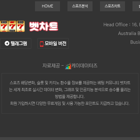
HOME
스포츠분석
스포츠차트
Head Office : 16
Australia 
Busi
텔레그램
모바일 버전
자료제공 -
케이데이터즈
스포츠 배당변화, 슬롯 및 카지노 환수율 정보를 제공하는
베팅 커뮤니티 벳차트
는 세계 최초로 실시간 데이터 변화, 그래프 및 인공지능 분석으로 승수를 올리는
방법을 제공합니다.
회원 가입하시면 다양한 무료게임 및 사용 가능한 포인트도 지급하고 있습니다.