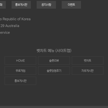
때
홍보게시판
공지사항
이벤트
o Republic of Korea
29 Australia
ervice
벳차트 메뉴 (사이트맵)
HOME
슬롯리뷰
벳차트
무료게임
슬롯당첨후기
자유게시판
홍보게시판