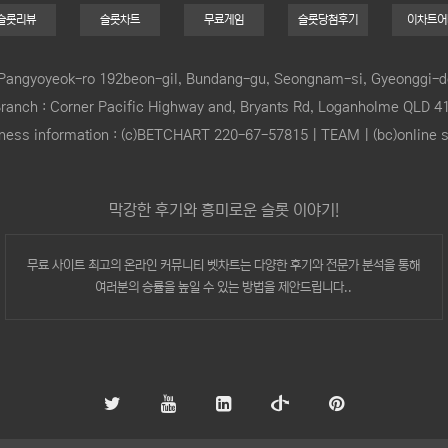
슬롯리뷰
슬롯차트
무료게임
슬롯당첨후기
이차트어
, Pangyoyeok-ro 192beon-gil, Bundang-gu, Seongnam-si, Gyeonggi-d
Branch : Corner Pacific Highway and, Bryants Rd, Loganholme QLD 41
ness information : (c)BETCHART 220-67-57815 | TEAM | (bc)online s
막강한 후기와 흥미로운 슬롯 이야기!
무료 사이트 최고의 온라인 커뮤니티
벳차트
는 다양한 후기와 전문가 분석을 통해
여러분의 승률을 높일 수 있는 방법을 제안드립니다..