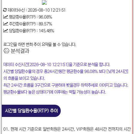
데이터수신 : 2026-08-10 12:21:51
평균환수율(RTP) : 96.08%
주간환수율(RTP) : 89.57%
당일환수율(RTP) : 145.48%
로그인을 하면 변화 추이 요약을 볼 수 있습니다.
분석결과
데이터 수신시간[2026-08-10 12:21:51]을 기준으로 분석을 합니다.
시간별 당일환수율의 경우 총24시간동안 평균환수율 96.08% 보다 [낮게 24시간]
의 흐름을 보이고 있습니다.
최근 24시간 흐름을 3구간으로 구분하여 봤을경우
하락추세
로 이어지고 있습니다.
평균환수율보다 높은 상태이기에 이후에는 먹힐 가능성이 높습니다.
시간별 당일환수율(RTP) 추이
01.
현재 시간 기준으로 일반회원은 24시간, VIP회원은 48시간 전까지의 시간