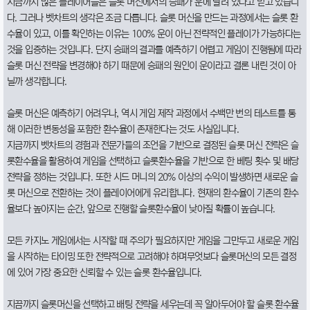
지금까지 많은 플레이어들은 슬롯 머신에서의 승패가 운에 달려 있다고 믿고 있습니
다. 그러나 벳차트의 생각은 조금 다릅니다. 슬롯 머신을 만드는 과정에서는 슬롯 환
수율이 있고, 이를 확인하는 이유는 100% 운이 아닌 전략적인 플레이가 가능하다는
것을 입증하는 것입니다. 단지 승패의 결과를 예측하기 어렵고 게임이 진행됨에 따라
슬롯 머신 전략을 변경해야 하기 때문에 승패의 원인이 운이라고 결론 내린 것이 아
닐까 생각합니다.
슬롯 머신은 예측하기 어려우나, 역시 게임 제작 과정에서 수백만 번의 테스트를 통
해 이러한 변동성을 포함한 환수율이 존재한다는 것도 사실입니다.
지금까지 벳차트의 경험과 전문가들의 조언을 기반으로 결정된 슬롯 머신 전략은 슬
롯환수율을 활용하여 게임을 선택하고 슬롯환수율을 기반으로 한 베팅 횟수 및 배당
전략을 정하는 것입니다. 또한 시드 머니의 20% 이상의 수익이 발생하면 새로운 슬
롯 머신으로 전환하는 것이 플레이어에게 유리합니다. 현재의 환수율이 기존의 환수
율보다 높아지는 순간, 앞으로 진행할 슬롯환수율이 낮아질 확률이 높습니다.
모든 카지노 게임에서는 시작할 때 주의가 필요하지만 게임을 그만두고 새로운 게임
을 시작하는 타이밍 또한 전략적으로 고려해야 하며무엇보다 슬롯머신의 모든 결정
에 있어 가장 중요한 신뢰할 수 있는 슬롯 환수율입니다.
지끔까지 슬롯머신을 선택하고 배팅 전략을 세우는데 꼭 알아두어야 할 슬롯 환수율