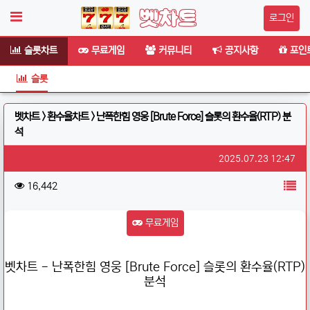
로그인
슬롯차트
무료게임
커뮤니티
공지사항
포인
슬롯
벳차트 > 환수율차트 > 난폭한힘 영웅 [Brute Force] 슬롯의 환수율(RTP) 분
석
최종정보수신
2025.07.23 12:47
컨텐츠 정보
조회
목
16,442
본문
무료게임
벳차트 - 난폭한힘 영웅 [Brute Force] 슬롯의 환수율(RTP)
분석