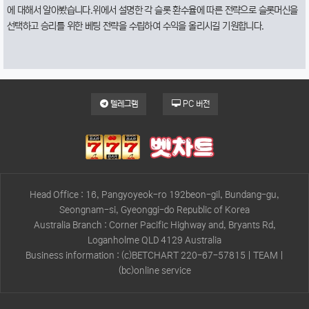
에 대해서 알아봤습니다.위에서 설명한 각 슬롯 환수율에 따른 전략으로 슬롯머신을
선택하고 승리를 위한 베팅 전략을 수립하여 수익을 올리시길 기원합니다.
텔레그램
PC 버전
Head Office : 16, Pangyoyeok-ro 192beon-gil, Bundang-gu,
Seongnam-si, Gyeonggi-do Republic of Korea
Australia Branch : Corner Pacific Highway and, Bryants Rd,
Loganholme QLD 4129 Australia
Business information : (c)BETCHART 220-67-57815 | TEAM |
(bc)online service