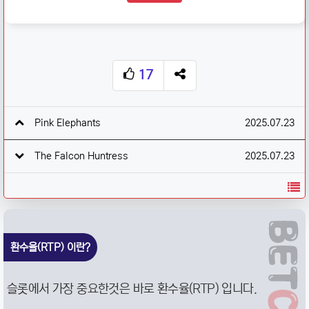
17
추천
SNS 공유
관련자료
작성일
Pink Elephants
2025.07.23
작성일
The Falcon Huntress
2025.07.23
목
환수율(RTP) 이란?
슬롯에서 가장 중요한것은 바로 환수율(RTP) 입니다.