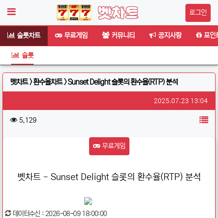
로그인
슬롯차트
무료게임
커뮤니티
공지사항
포인
슬롯
벳차트 > 환수율차트 > Sunset Delight 슬롯의 환수율(RTP) 분석
최종정보수신
2025.07.23 13:04
컨텐츠 정보
조회
목
5,129
본문
무료게임
벳차트 - Sunset Delight 슬롯의 환수율(RTP) 분석
데이터수신 : 2026-08-09 18:00:00