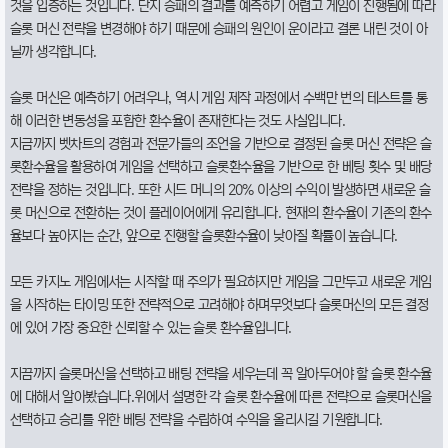
것을 입증하는 것입니다. 단지 승패의 결과를 예측하기 어렵고 게임이 진행됨에 따라
슬롯 머신 전략을 변경해야 하기 때문에 승패의 원인이 운이라고 결론 내린 것이 아
닐까 생각합니다.
슬롯 머신은 예측하기 어려우나, 역시 게임 제작 과정에서 수백만 번의 테스트를 통
해 이러한 변동성을 포함한 환수율이 존재한다는 것도 사실입니다.
지금까지 벳차트의 경험과 전문가들의 조언을 기반으로 결정된 슬롯 머신 전략은 슬
롯환수율을 활용하여 게임을 선택하고 슬롯환수율을 기반으로 한 베팅 횟수 및 배당
전략을 정하는 것입니다. 또한 시드 머니의 20% 이상의 수익이 발생하면 새로운 슬
롯 머신으로 전환하는 것이 플레이어에게 유리합니다. 현재의 환수율이 기존의 환수
율보다 높아지는 순간, 앞으로 진행할 슬롯환수율이 낮아질 확률이 높습니다.
모든 카지노 게임에서는 시작할 때 주의가 필요하지만 게임을 그만두고 새로운 게임
을 시작하는 타이밍 또한 전략적으로 고려해야 하며무엇보다 슬롯머신의 모든 결정
에 있어 가장 중요한 신뢰할 수 있는 슬롯 환수율입니다.
지끔까지 슬롯머신을 선택하고 배팅 전략을 세우는데 꼭 알아두어야 할 슬롯 환수율
에 대해서 알아봤습니다.위에서 설명한 각 슬롯 환수율에 따른 전략으로 슬롯머신을
선택하고 승리를 위한 베팅 전략을 수립하여 수익을 올리시길 기원합니다.