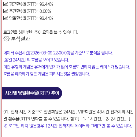
평균환수율(RTP) : 96.44%
주간환수율(RTP) : 0.00%
당일환수율(RTP) : 96.44%
로그인을 하면 변화 추이 요약을 볼 수 있습니다.
분석결과
데이터 수신시간[2026-08-09 22:00:00]을 기준으로 분석을 합니다.
[동일 24시간] 의 흐름을 보이고 있습니다.
이런 유형의 게임은 유저에게 인기가 없어 흐름도 변하지 않는 케이스가 많습니다.
흐름을 예측하기 힘든 게임은 피하시는것을 권장합니다.
시간별 당일환수율(RTP) 추이
01.
현재 시간 기준으로 일반회원은 24시간, VIP회원은 48시간 전까지의 시간
별 환수율(RTP) 변화를 볼 수 있습니다. 참고[ -1: 1시간전, -2: 2시간전... ]
※ 로그인 하지 않은경우 12시간 전까지의 데이터와 그래프만 볼 수 있습니다.