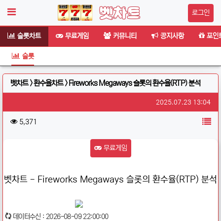
로그인
슬롯차트
무료게임
커뮤니티
공지사항
포인
슬롯
벳차트 > 환수율차트 > Fireworks Megaways 슬롯의 환수율(RTP) 분석
최종정보수신
2025.07.23 13:04
컨텐츠 정보
조회
목
5,371
본문
무료게임
벳차트 - Fireworks Megaways 슬롯의 환수율(RTP) 분석
데이터수신 : 2026-08-09 22:00:00