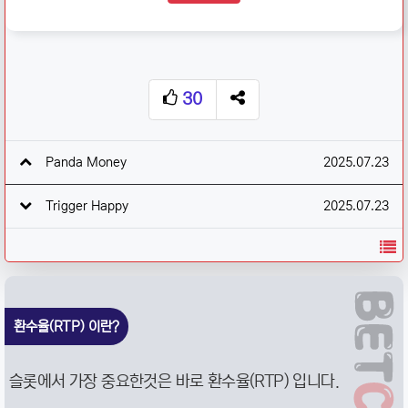
30
추천
SNS 공유
관련자료
작성일
Panda Money
2025.07.23
작성일
Trigger Happy
2025.07.23
목
환수율(RTP) 이란?
슬롯에서 가장 중요한것은 바로 환수율(RTP) 입니다.