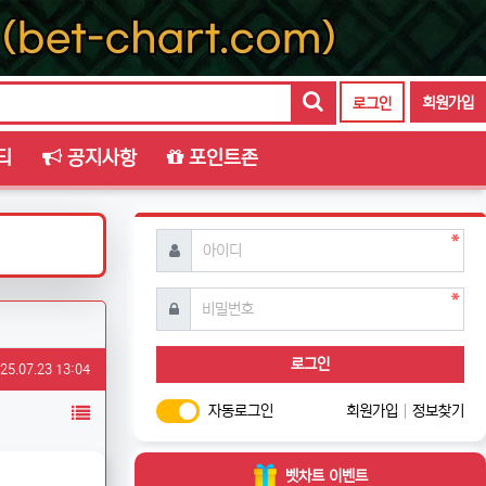
회원가입
로그인
티
공지사항
포인트존
필수
아이디
필수
비밀번호
로그인
종정보수신
25.07.23 13:04
자동로그인
회원가입
정보찾기
목록
벳차트 이벤트