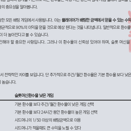
율의 중요성을 알아봅니다.
를 포함한 모든 배팅 게임에서 사용됩니다. 이는
플레이어가 배팅한 금액에서 얻을 수 있는 수
 평균적으로 90%의 이익을 얻을 것으로 예상 된다는 것을 나타냅니다. 일반적으로 환수율(
 더 높아진다고 볼 수 있습니다.
인해야 할 중요한 사항입니다. 그러나 이 환수율이 신뢰성 있어야 하며, 슬롯 머신을
 전략적인 차이를 보입니다. 단 추가적으로 주간/월간 환수율은 기본 환수율 보다 낮은
이 높습니다.
슬롯머신환수율 낮은 게임
기본 환수율 보다 주간/월간 환수율이 낮은 게임 선택
기본 환수율 보다 24시간 동안 환수율이 높은 게임 선택
시드머니의 1/50 이상의 배팅금액으로 이용
시드머니가 적을때도 큰 수익을 노릴 수 있다