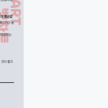
익의 평균값
RTP)이 높
 제공하는
 것이 좋으