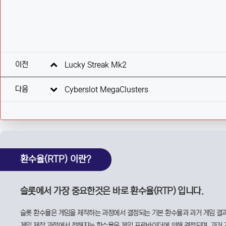
관련자료
이전
Lucky Streak Mk2
다음
Cyberslot MegaClusters
환수율(RTP) 이란?
슬롯에서 가장 중요한것은 바로 환수율(RTP) 입니다.
슬롯 환수율은 게임을 제작하는 과정에서 결정되는 기본 환수율과 과거 게임 결
게임 제작 과정에서 정해지는 환수율은 게임 프로바이더에 의해 결정되며, 과거 