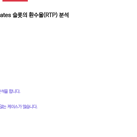
lates 슬롯의 환수율(RTP) 분석
 분석을 합니다.
 않는 케이스가 많습니다.