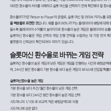
이러한 환수율의 차이를 이해하고 슬롯 머신을 선택하기 전에 확인해야 할 환수
환수율(RTP)은 'Return to Player'의 준말로, 슬롯 머신 및 라이브 카지노
을 백분율로 표현한 것
입니다. 예를 들어 90% RTP는 플레이어의 배팅에 대해
을수록 플레이어의 수익률이 높아지므로 환수율이 높은 게임은 플레이어의 승률이
슬롯머신 환수율은 게임 선택과 게임 진행 전략을 수립하는 데 가장 먼저 확
플랫폼의 신뢰성이 확인되어야 의미가 있습니다.
슬롯머신 환수율로 바뀌는 게임 전략
슬롯머신 환수율이 높은 게임과 낮은 게임은 게임을 진행하는 시간과 배팅금액에서
며, 24시간 동안 환수율이 기본 환수율 보다 높은 게임이 보너스에 진입할 확률
슬롯머신환수율 높은 게임
기본 환수율 보다 주간/월간 환수율이 낮은 게임 선택
기본 환수율 보다 24시간 동안 환수율이 높은 게임 선택
시드머니의 1/100 로 비교적 적은 배팅금액으로 이용
시드머니에 상관 없다