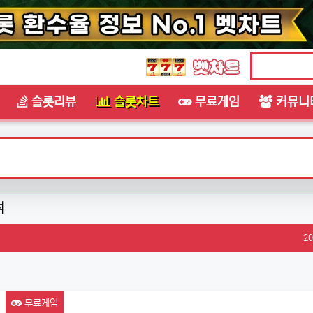
슬롯리뷰
슬롯차트
무료게임
커뮤니
석
최
20
무료게임