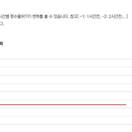
환수율(RTP) 변화를 볼 수 있습니다. 참고[ -1: 1시간전, -2: 2시간전... ]
다.
0]