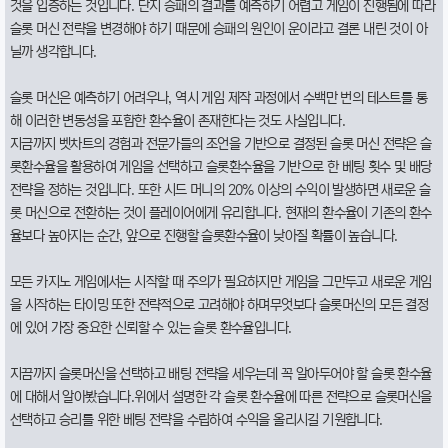
것을 입증하는 것입니다. 단지 승패의 결과를 예측하기 어렵고 게임이 진행됨에 따라
슬롯 머신 전략을 변경해야 하기 때문에 승패의 원인이 운이라고 결론 내린 것이 아
닐까 생각합니다.
슬롯 머신은 예측하기 어려우나, 역시 게임 제작 과정에서 수백만 번의 테스트를 통
해 이러한 변동성을 포함한 환수율이 존재한다는 것도 사실입니다.
지금까지 벳차트의 경험과 전문가들의 조언을 기반으로 결정된 슬롯 머신 전략은 슬
롯환수율을 활용하여 게임을 선택하고 슬롯환수율을 기반으로 한 베팅 횟수 및 배당
전략을 정하는 것입니다. 또한 시드 머니의 20% 이상의 수익이 발생하면 새로운 슬
롯 머신으로 전환하는 것이 플레이어에게 유리합니다. 현재의 환수율이 기존의 환수
율보다 높아지는 순간, 앞으로 진행할 슬롯환수율이 낮아질 확률이 높습니다.
모든 카지노 게임에서는 시작할 때 주의가 필요하지만 게임을 그만두고 새로운 게임
을 시작하는 타이밍 또한 전략적으로 고려해야 하며무엇보다 슬롯머신의 모든 결정
에 있어 가장 중요한 신뢰할 수 있는 슬롯 환수율입니다.
지끔까지 슬롯머신을 선택하고 배팅 전략을 세우는데 꼭 알아두어야 할 슬롯 환수율
에 대해서 알아봤습니다.위에서 설명한 각 슬롯 환수율에 따른 전략으로 슬롯머신을
선택하고 승리를 위한 베팅 전략을 수립하여 수익을 올리시길 기원합니다.