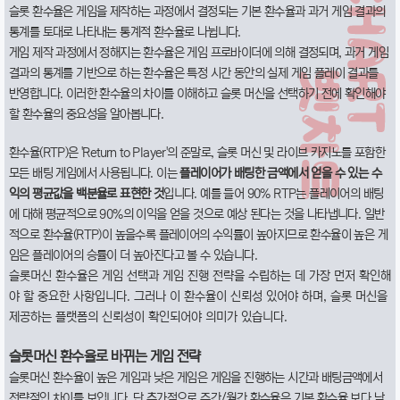
슬롯 환수율은 게임을 제작하는 과정에서 결정되는 기본 환수율과 과거 게임 결과의
통계를 토대로 나타내는 통계적 환수율로 나뉩니다.
게임 제작 과정에서 정해지는 환수율은 게임 프로바이더에 의해 결정되며, 과거 게임
결과의 통계를 기반으로 하는 환수율은 특정 시간 동안의 실제 게임 플레이 결과를
반영합니다. 이러한 환수율의 차이를 이해하고 슬롯 머신을 선택하기 전에 확인해야
할 환수율의 중요성을 알아봅니다.
환수율(RTP)은 'Return to Player'의 준말로, 슬롯 머신 및 라이브 카지노를 포함한
모든 배팅 게임에서 사용됩니다. 이는
플레이어가 배팅한 금액에서 얻을 수 있는 수
익의 평균값을 백분율로 표현한 것
입니다. 예를 들어 90% RTP는 플레이어의 배팅
에 대해 평균적으로 90%의 이익을 얻을 것으로 예상 된다는 것을 나타냅니다. 일반
적으로 환수율(RTP)이 높을수록 플레이어의 수익률이 높아지므로 환수율이 높은 게
임은 플레이어의 승률이 더 높아진다고 볼 수 있습니다.
슬롯머신 환수율은 게임 선택과 게임 진행 전략을 수립하는 데 가장 먼저 확인해
야 할 중요한 사항입니다. 그러나 이 환수율이 신뢰성 있어야 하며, 슬롯 머신을
제공하는 플랫폼의 신뢰성이 확인되어야 의미가 있습니다.
슬롯머신 환수율로 바뀌는 게임 전략
슬롯머신 환수율이 높은 게임과 낮은 게임은 게임을 진행하는 시간과 배팅금액에서
전략적인 차이를 보입니다. 단 추가적으로 주간/월간 환수율은 기본 환수율 보다 낮