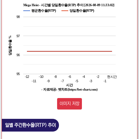
Mega Heist - 시간별 당일환수율(RTP) 추이 [2026-08-09 11:33:02]
평균환수율(RTP)
당일환수율(RTP)
98
97
당일환수율 %
96
95
-12
-10
-8
-6
-4
-2
현시간
-11
-9
-7
-5
-3
-1
시간
- 자료제공: 벳차트(https://bet-chart.com)
이미지 저장
일별 주간환수율(RTP) 추이