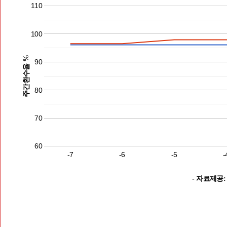
110
100
주간환수율 %
90
80
70
60
-7
-6
-5
-
- 자료제공: 벳