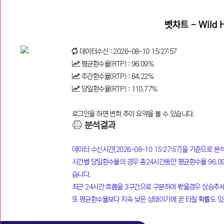
벳차트 - Wild
데이터수신 : 2026-08-10 15:27:57
평균환수율(RTP) : 96.09%
주간환수율(RTP) : 64.22%
당일환수율(RTP) : 110.77%
로그인을 하면 변화 추이 요약을 볼 수 있습니다.
분석결과
데이터 수신시간[2026-08-10 15:27:57]을 기준으로 분
시간별 당일환수율의 경우 총24시간동안 평균환수율 96.09%
습니다.
최근 24시간 흐름을 3구간으로 구분하여 봤을경우
상승추
또 평균환수율보다 지속 낮은 상태이기에 곧 터질 확률도 있