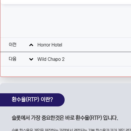
관련자료
이전
Horror Hotel
다음
Wild Chapo 2
환수율(RTP) 이란?
슬롯에서 가장 중요한것은 바로 환수율(RTP) 입니다.
슬롯 환수율은 게임을 제작하는 과정에서 결정되는 기본 환수율과 과거 게임 결