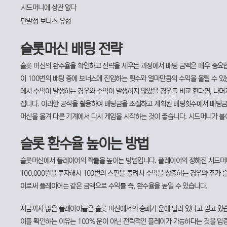
시드머니에 상관 없다
단발성 보너스 유형
슬롯머신 배팅 전략
슬롯 머신의 환수율을 확인하고 전략을 세우는 과정에서 배팅 금액은 매우 중요합
이 100번의 배팅 중에 보너스에 진입하는 횟수와 얼마만큼의 수익을 올릴 수 있
에서 수익이 발생하는 경우와 수익이 발생하지 않았을 경우를 비교 한다면, 나머
집니다. 이러한 공식을 활용하여 배팅금을 조절하고 계획된 배팅횟수에서 배팅금을
머신을 옮겨 다른 기계에서 다시 게임을 시작하는 것이 좋습니다. 시드머니가 불
슬롯 환수율 높이는 방법
슬롯머신에서 플레이어의 확률을 높이는 방법입니다. 플레이어의 정해진 시드머니에
100,000원을 투자해서 100번의 스핀을 돌려서 수익을 창출하는 경우와 추가 
이로써 플레이어는 같은 금액으로 수익률 즉, 환수율을 높일 수 있습니다.
지금까지 많은 플레이어들은 슬롯 머신에서의 승패가 운에 달려 있다고 믿고 있습
이를 확인하는 이유는 100% 운이 아닌 전략적인 플레이가 가능하다는 것을 입