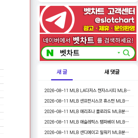
새 글
새 댓글
2026-08-11 MLB LA다저스 캔자스시티 MLB분석 무료중계 스포츠분석
2026-08-11 MLB 샌프란시스코 휴스턴 MLB분석 무료중계 스포츠분석
2026-08-11 MLB 애리조나 콜로라도 MLB분석 무료중계 스포츠분석
2026-08-11 MLB 애슬레틱스 탬파베이 MLB분석 무료중계 스포츠분석
2026-08-11 MLB 샌디에이고 밀워키 MLB분석 무료중계 스포츠분석