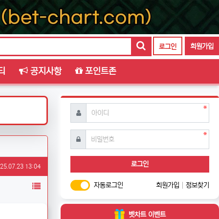
회원가입
로그인
티
공지사항
포인트존
필수
아이디
필수
비밀번호
로그인
종정보수신
25.07.23 13:04
자동로그인
회원가입
정보찾기
목록
벳차트 이벤트