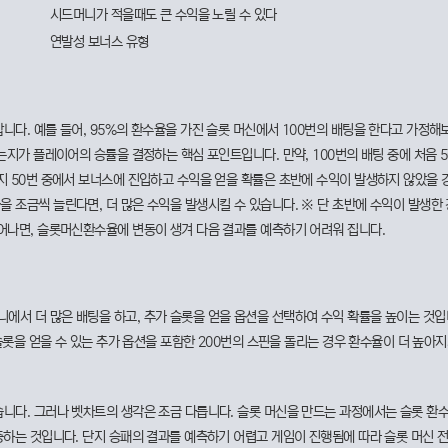
시드머니가 적을때도 큰 수익을 노릴 수 있다
연발성 보너스 유형
니다. 예를 들어, 95%의 환수율을 가진 슬롯 머신에서 100번의 배팅을 한다고 가정해
는지가 플레이어의 승률을 결정하는 핵심 포인트입니다. 만약, 100번의 배팅 중에 처음 
지 50번 중에서 보너스에 진입하고 수익을 얻을 확률은 초반에 수익이 발생하지 않았을 
 조금씩 늘린다면, 더 많은 수익을 발생시킬 수 있습니다. ※ 단 초반에 수익이 발생한
어나면, 슬롯머신환수율에 변동이 생겨 다음 결과를 예측하기 어려워 집니다.
서 더 많은 배팅을 하고, 추가 슬롯을 얻을 옵션을 선택하여 수익 확률을 높이는 것입니
슬롯을 얻을 수 있는 추가 옵션을 포함한 200번의 스핀을 돌리는 경우 환수율이 더 높아지
니다. 그러나 벳차트의 생각은 조금 다릅니다. 슬롯 머신을 만드는 과정에서는 슬롯 환수
증하는 것입니다. 단지 승패의 결과를 예측하기 어렵고 게임이 진행됨에 따라 슬롯 머신 