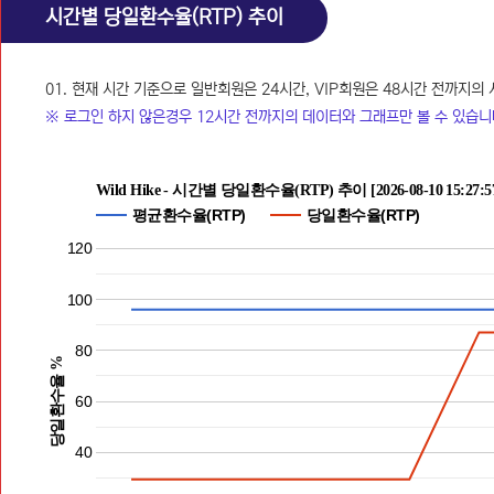
시간별 당일환수율(RTP) 추이
01.
현재 시간 기준으로 일반회원은 24시간, VIP회원은 48시간 전까지의 시간별 
※ 로그인 하지 않은경우 12시간 전까지의 데이터와 그래프만 볼 수 있습니
Wild Hike - 시간별 당일환수율(RTP) 추이 [2026-08-10 15:27:5
평균환수율(RTP)
당일환수율(RTP)
120
100
80
당일환수율 %
60
40