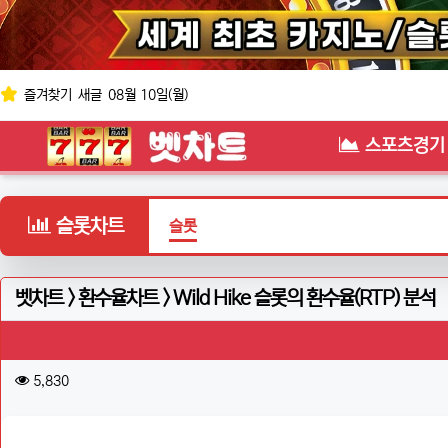
상단 네비
즐겨찾기
새글
08월 10일(월)
메인 메뉴
로고
스포츠경기
슬롯차트
슬롯
벳차트 > 환수율차트 > Wild Hike 슬롯의 환수율(RTP) 분석
컨텐츠 정보
조회
5,830
본문