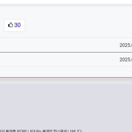
30
추천
작성일
2025.
작성일
2025.
과의 통계를 토대로 나타내는 통계적 환수율로 나뉩니다.