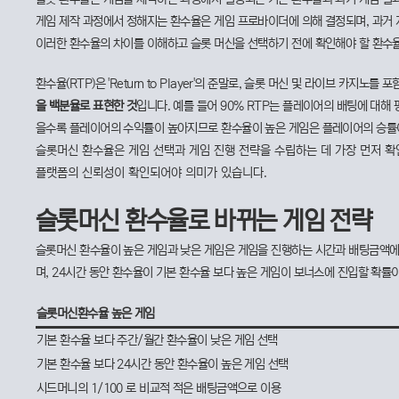
게임 제작 과정에서 정해지는 환수율은 게임 프로바이더에 의해 결정되며, 과거 
이러한 환수율의 차이를 이해하고 슬롯 머신을 선택하기 전에 확인해야 할 환수
환수율(RTP)은 'Return to Player'의 준말로, 슬롯 머신 및 라이브 카지노
을 백분율로 표현한 것
입니다. 예를 들어 90% RTP는 플레이어의 배팅에 대해
을수록 플레이어의 수익률이 높아지므로 환수율이 높은 게임은 플레이어의 승률이
슬롯머신 환수율은 게임 선택과 게임 진행 전략을 수립하는 데 가장 먼저 확
플랫폼의 신뢰성이 확인되어야 의미가 있습니다.
슬롯머신 환수율로 바뀌는 게임 전략
슬롯머신 환수율이 높은 게임과 낮은 게임은 게임을 진행하는 시간과 배팅금액에서
며, 24시간 동안 환수율이 기본 환수율 보다 높은 게임이 보너스에 진입할 확률
슬롯머신환수율 높은 게임
기본 환수율 보다 주간/월간 환수율이 낮은 게임 선택
기본 환수율 보다 24시간 동안 환수율이 높은 게임 선택
시드머니의 1/100 로 비교적 적은 배팅금액으로 이용