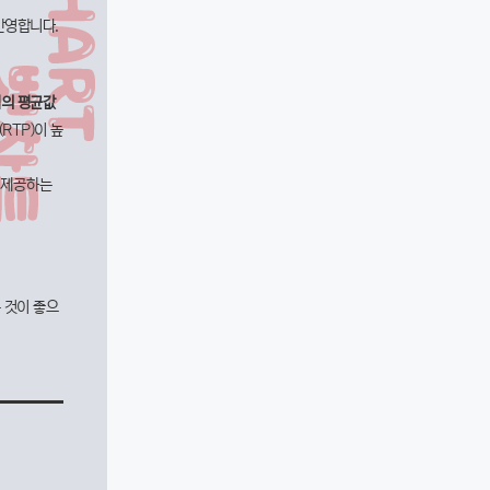
반영합니다.
익의 평균값
RTP)이 높
 제공하는
 것이 좋으