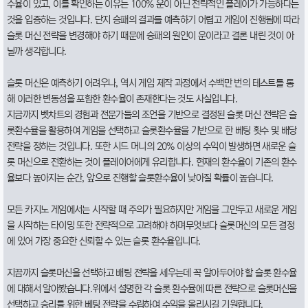
수율이 있고, 이를 확인하는 이유는 100% 운이 아닌 전략적인 플레이가 가능하다는
것을 입증하는 것입니다. 단지 승패의 결과를 예측하기 어렵고 게임이 진행됨에 따라
슬롯 머신 전략을 변경해야 하기 때문에 승패의 원인이 운이라고 결론 내린 것이 아
닐까 생각합니다.
슬롯 머신은 예측하기 어려우나, 역시 게임 제작 과정에서 수백만 번의 테스트를 통
해 이러한 변동성을 포함한 환수율이 존재한다는 것도 사실입니다.
지금까지 벳차트의 경험과 전문가들의 조언을 기반으로 결정된 슬롯 머신 전략은 슬
롯환수율을 활용하여 게임을 선택하고 슬롯환수율을 기반으로 한 베팅 횟수 및 배당
전략을 정하는 것입니다. 또한 시드 머니의 20% 이상의 수익이 발생하면 새로운 슬
롯 머신으로 전환하는 것이 플레이어에게 유리합니다. 현재의 환수율이 기존의 환수
율보다 높아지는 순간, 앞으로 진행할 슬롯환수율이 낮아질 확률이 높습니다.
모든 카지노 게임에서는 시작할 때 주의가 필요하지만 게임을 그만두고 새로운 게임
을 시작하는 타이밍 또한 전략적으로 고려해야 하며무엇보다 슬롯머신의 모든 결정
에 있어 가장 중요한 신뢰할 수 있는 슬롯 환수율입니다.
지끔까지 슬롯머신을 선택하고 배팅 전략을 세우는데 꼭 알아두어야 할 슬롯 환수율
에 대해서 알아봤습니다.위에서 설명한 각 슬롯 환수율에 따른 전략으로 슬롯머신을
선택하고 승리를 위한 베팅 전략을 수립하여 수익을 올리시길 기원합니다.