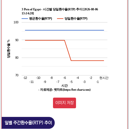
3 Pots of Egypt - 시간별 당일환수율(RTP) 추이 [2026-08-06
13:14:28]
평균환수율(RTP)
당일환수율(RTP)
100
90
당일환수율 %
80
70
-12
-10
-8
-6
-4
-2
현시간
-11
-9
-7
-5
-3
-1
시간
- 자료제공: 벳차트(https://bet-chart.com)
이미지 저장
일별 주간환수율(RTP) 추이