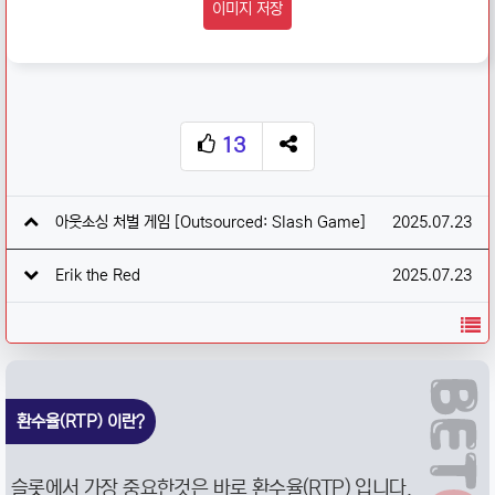
이미지 저장
13
추천
SNS 공유
관련자료
작성일
아웃소싱 처벌 게임 [Outsourced: Slash Game]
2025.07.23
작성일
Erik the Red
2025.07.23
목
환수율(RTP) 이란?
슬롯에서 가장 중요한것은 바로 환수율(RTP) 입니다.