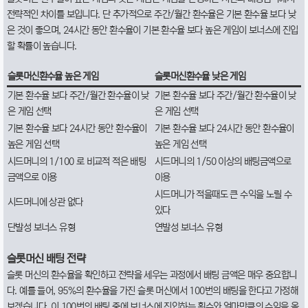
전략적인 차이를 보입니다. 단 추가적으로 주간/월간 환수율은 기본 환수율 보다 낮
은 것이 좋으며, 24시간 동안 환수율이 기본 환수율 보다 높은 게임이 보너스에 진입
할 확률이 높습니다.
슬롯머신환수율 높은 게임
슬롯머신환수율 낮은 게임
기본 환수율 보다 주간/월간 환수율이 낮
기본 환수율 보다 주간/월간 환수율이 낮
은 게임 선택
은 게임 선택
기본 환수율 보다 24시간 동안 환수율이
기본 환수율 보다 24시간 동안 환수율이
높은 게임 선택
높은 게임 선택
시드머니의 1/100 로 비교적 적은 배팅
시드머니의 1/50 이상의 배팅금액으로
금액으로 이용
이용
시드머니가 적을때도 큰 수익을 노릴 수
시드머니에 상관 없다
있다
단발성 보너스 유형
연발성 보너스 유형
슬롯머신 배팅 전략
슬롯 머신의 환수율을 확인하고 전략을 세우는 과정에서 배팅 금액은 매우 중요합니
다. 예를 들어, 95%의 환수율을 가진 슬롯 머신에서 100번의 배팅을 한다고 가정해
보겠습니다. 이 100번의 배팅 중에 보너스에 진입하는 횟수와 얼마만큼의 수익을 올