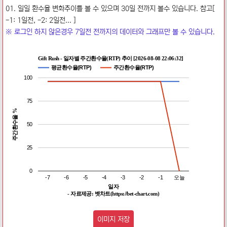
01.
일일 환수율 변화추이를 볼 수 있으며 30일 전까지 볼수 있습니다. 참고[
-1: 1일전, -2: 2일전... ]
※ 로그인 하지 않은경우 7일전 전까지의 데이터와 그래프만 볼 수 있습니다.
Gift Rush - 일자별 주간환수율(RTP) 추이 [2026-08-08 22:06:32]
평균환수율(RTP)
주간환수율(RTP)
100
75
주간환수율 %
50
25
0
-7
-6
-5
-4
-3
-2
-1
오늘
일자
- 자료제공: 벳차트(https://bet-chart.com)
이미지 저장