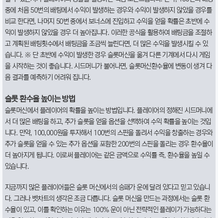
중에 처음 50번의 배팅에서 수익이 발생하는 경우와 수익이 발생하지 않았을 경우를
비교 한다면, 나머지 50번 중에서 보너스에 진입하고 수익을 얻을 확률은 초반에 수
익이 발생하지 않았을 경우 더 높아집니다. 이러한 공식을 활용하여 배팅금을 조절하
고 계획된 배팅횟수에서 배팅금을 조금씩 늘린다면, 더 많은 수익을 발생시킬 수 있
습니다. ※ 단 초반에 수익이 발생한 경우 슬롯머신을 옮겨 다른 기계에서 다시 게임
을 시작하는 것이 좋습니다. 시드머니가 불어나면, 슬롯머신환수율에 변동이 생겨 다
음 결과를 예측하기 어려워 집니다.
슬롯 환수율 높이는 방법
슬롯머신에서 플레이어의 확률을 높이는 방법입니다. 플레이어의 정해진 시드머니에
서 더 많은 배팅을 하고, 추가 슬롯을 얻을 옵션을 선택하여 수익 확률을 높이는 것입
니다. 만약, 100,000원을 투자해서 100번의 스핀을 돌려서 수익을 창출하는 경우와
추가 슬롯을 얻을 수 있는 추가 옵션을 포함한 200번의 스핀을 돌리는 경우 환수율이
더 높아지게 됩니다. 이로써 플레이어는 같은 금액으로 수익률 즉, 환수율을 높일 수
있습니다.
지금까지 많은 플레이어들은 슬롯 머신에서의 승패가 운에 달려 있다고 믿고 있습니
다. 그러나 벳차트의 생각은 조금 다릅니다. 슬롯 머신을 만드는 과정에서는 슬롯 환
수율이 있고, 이를 확인하는 이유는 100% 운이 아닌 전략적인 플레이가 가능하다는