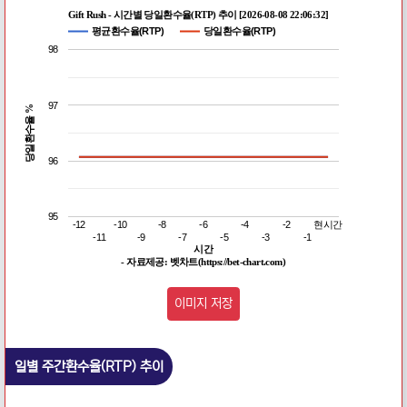
Gift Rush - 시간별 당일환수율(RTP) 추이 [2026-08-08 22:06:32]
평균환수율(RTP)
당일환수율(RTP)
98
97
당일환수율 %
96
95
-12
-10
-8
-6
-4
-2
현시간
-11
-9
-7
-5
-3
-1
시간
- 자료제공: 벳차트(https://bet-chart.com)
이미지 저장
일별 주간환수율(RTP) 추이