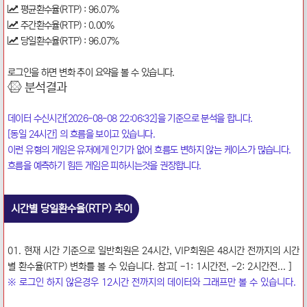
평균환수율(RTP) : 96.07%
주간환수율(RTP) : 0.00%
당일환수율(RTP) : 96.07%
로그인을 하면 변화 추이 요약을 볼 수 있습니다.
분석결과
데이터 수신시간[2026-08-08 22:06:32]을 기준으로 분석을 합니다.
[동일 24시간] 의 흐름을 보이고 있습니다.
이런 유형의 게임은 유저에게 인기가 없어 흐름도 변하지 않는 케이스가 많습니다.
흐름을 예측하기 힘든 게임은 피하시는것을 권장합니다.
시간별 당일환수율(RTP) 추이
01.
현재 시간 기준으로 일반회원은 24시간, VIP회원은 48시간 전까지의 시간
별 환수율(RTP) 변화를 볼 수 있습니다. 참고[ -1: 1시간전, -2: 2시간전... ]
※ 로그인 하지 않은경우 12시간 전까지의 데이터와 그래프만 볼 수 있습니다.