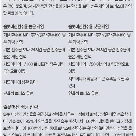
은 것이 좋으며, 24시간 동안 환수율이 기본 환수율 보다 높은 게임이 보너스에 진입
할 확률이 높습니다.
슬롯머신환수율 높은 게임
슬롯머신환수율 낮은 게임
기본 환수율 보다 주간/월간 환수율이 낮
기본 환수율 보다 주간/월간 환수율이 낮
은 게임 선택
은 게임 선택
기본 환수율 보다 24시간 동안 환수율이
기본 환수율 보다 24시간 동안 환수율이
높은 게임 선택
높은 게임 선택
시드머니의 1/100 로 비교적 적은 배팅
시드머니의 1/50 이상의 배팅금액으로
금액으로 이용
이용
시드머니가 적을때도 큰 수익을 노릴 수
시드머니에 상관 없다
있다
단발성 보너스 유형
연발성 보너스 유형
슬롯머신 배팅 전략
슬롯 머신의 환수율을 확인하고 전략을 세우는 과정에서 배팅 금액은 매우 중요합니
다. 예를 들어, 95%의 환수율을 가진 슬롯 머신에서 100번의 배팅을 한다고 가정해
보겠습니다. 이 100번의 배팅 중에 보너스에 진입하는 횟수와 얼마만큼의 수익을 올
릴 수 있는지가 플레이어의 승률을 결정하는 핵심 포인트입니다. 만약, 100번의 배팅