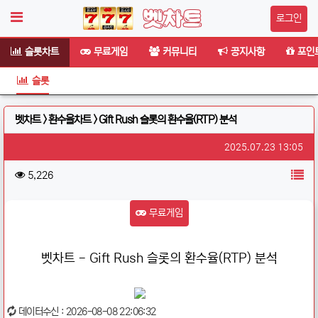
로그인
슬롯차트
무료게임
커뮤니티
공지사항
포인
슬롯
벳차트 > 환수율차트 > Gift Rush 슬롯의 환수율(RTP) 분석
최종정보수신
2025.07.23 13:05
컨텐츠 정보
조회
목
5,226
본문
무료게임
벳차트 - Gift Rush 슬롯의 환수율(RTP) 분석
데이터수신 : 2026-08-08 22:06:32