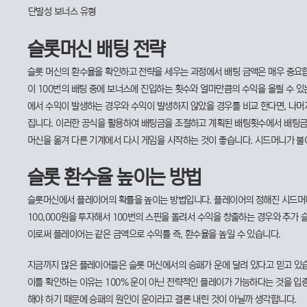
단발성 보너스 유형
슬롯머신 배팅 전략
슬롯 머신의 환수율을 확인하고 전략을 세우는 과정에서 배팅 금액은 매우 중요합
이 100번의 배팅 중에 보너스에 진입하는 횟수와 얼마만큼의 수익을 올릴 수 있
에서 수익이 발생하는 경우와 수익이 발생하지 않았을 경우를 비교 한다면, 나머
집니다. 이러한 공식을 활용하여 배팅금을 조절하고 계획된 배팅횟수에서 배팅금을
머신을 옮겨 다른 기계에서 다시 게임을 시작하는 것이 좋습니다. 시드머니가 불
슬롯 환수율 높이는 방법
슬롯머신에서 플레이어의 확률을 높이는 방법입니다. 플레이어의 정해진 시드머니에
100,000원을 투자해서 100번의 스핀을 돌려서 수익을 창출하는 경우와 추가 
이로써 플레이어는 같은 금액으로 수익률 즉, 환수율을 높일 수 있습니다.
지금까지 많은 플레이어들은 슬롯 머신에서의 승패가 운에 달려 있다고 믿고 있습
이를 확인하는 이유는 100% 운이 아닌 전략적인 플레이가 가능하다는 것을 입
해야 하기 때문에 승패의 원인이 운이라고 결론 내린 것이 아닐까 생각합니다.