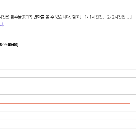
환수율(RTP) 변화를 볼 수 있습니다. 참고[ -1: 1시간전, -2: 2시간전... ]
다.
09:00:00]