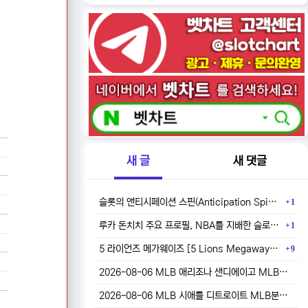
새 글
새 댓글
댓글
슬롯의 앤티시페이션 스핀(Anticipation Spin) 연출은 실제 당첨 확률과 관련이 있을까?
1
댓글
루카 돈치치 주요 프로필, NBA를 지배한 슬로베니아 스타
1
댓글
5 라이언즈 메가웨이즈 [5 Lions Megaways] 차트 추천
9
2026-08-06 MLB 애리조나 샌디에이고 MLB분석 무료중계 스포츠분석
2026-08-06 MLB 시애틀 디트로이트 MLB분석 무료중계 스포츠분석