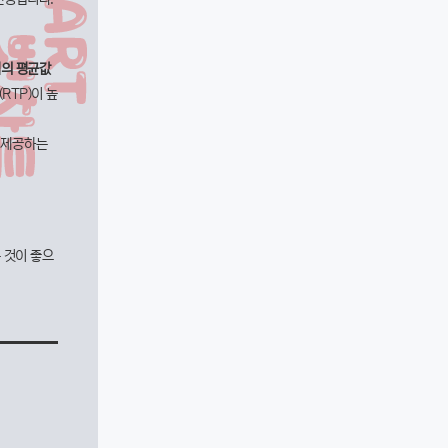
익의 평균값
RTP)이 높
 제공하는
 것이 좋으