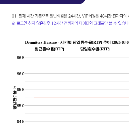
01.
현재 시간 기준으로 일반회원은 24시간, VIP회원은 48시간 전까지의 시간별 
※ 로그인 하지 않은경우 12시간 전까지의 데이터와 그래프만 볼 수 있습니
Domnitors Treasure - 시간별 당일환수율(RTP) 추이 [2026-08-06 
평균환수율(RTP)
당일환수율(RTP)
96.5
96.0
당일환수율 %
95.5
95.0
94.5