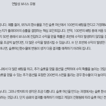
연발성 보너스 유형
니다. 예를 들어, 95%의 환수율을 가진 슬롯 머신에서 100번의 배팅을 한다고 가정해
는지가 플레이어의 승률을 결정하는 핵심 포인트입니다. 만약, 100번의 배팅 중에 처음 
지 50번 중에서 보너스에 진입하고 수익을 얻을 확률은 초반에 수익이 발생하지 않았을 
 조금씩 늘린다면, 더 많은 수익을 발생시킬 수 있습니다. ※ 단 초반에 수익이 발생한
어나면, 슬롯머신환수율에 변동이 생겨 다음 결과를 예측하기 어려워 집니다.
서 더 많은 배팅을 하고, 추가 슬롯을 얻을 옵션을 선택하여 수익 확률을 높이는 것입니
슬롯을 얻을 수 있는 추가 옵션을 포함한 200번의 스핀을 돌리는 경우 환수율이 더 높아지
니다. 그러나 벳차트의 생각은 조금 다릅니다. 슬롯 머신을 만드는 과정에서는 슬롯 환수
증하는 것입니다. 단지 승패의 결과를 예측하기 어렵고 게임이 진행됨에 따라 슬롯 머신 