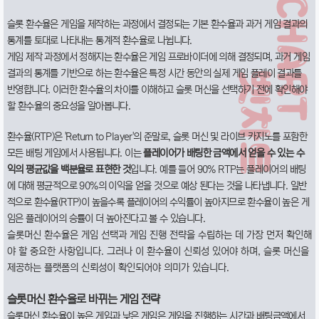
슬롯 환수율은 게임을 제작하는 과정에서 결정되는 기본 환수율과 과거 게임 결과의
통계를 토대로 나타내는 통계적 환수율로 나뉩니다.
게임 제작 과정에서 정해지는 환수율은 게임 프로바이더에 의해 결정되며, 과거 게임
결과의 통계를 기반으로 하는 환수율은 특정 시간 동안의 실제 게임 플레이 결과를
반영합니다. 이러한 환수율의 차이를 이해하고 슬롯 머신을 선택하기 전에 확인해야
할 환수율의 중요성을 알아봅니다.
환수율(RTP)은 'Return to Player'의 준말로, 슬롯 머신 및 라이브 카지노를 포함한
모든 배팅 게임에서 사용됩니다. 이는
플레이어가 배팅한 금액에서 얻을 수 있는 수
익의 평균값을 백분율로 표현한 것
입니다. 예를 들어 90% RTP는 플레이어의 배팅
에 대해 평균적으로 90%의 이익을 얻을 것으로 예상 된다는 것을 나타냅니다. 일반
적으로 환수율(RTP)이 높을수록 플레이어의 수익률이 높아지므로 환수율이 높은 게
임은 플레이어의 승률이 더 높아진다고 볼 수 있습니다.
슬롯머신 환수율은 게임 선택과 게임 진행 전략을 수립하는 데 가장 먼저 확인해
야 할 중요한 사항입니다. 그러나 이 환수율이 신뢰성 있어야 하며, 슬롯 머신을
제공하는 플랫폼의 신뢰성이 확인되어야 의미가 있습니다.
슬롯머신 환수율로 바뀌는 게임 전략
슬롯머신 환수율이 높은 게임과 낮은 게임은 게임을 진행하는 시간과 배팅금액에서