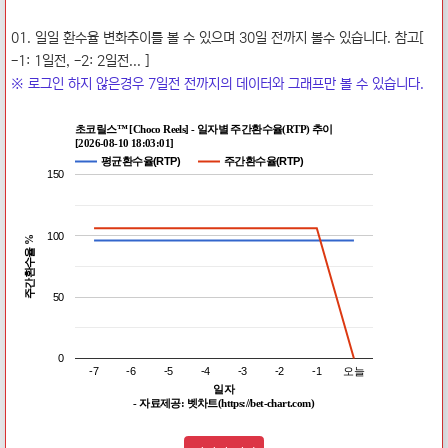
01.
일일 환수율 변화추이를 볼 수 있으며 30일 전까지 볼수 있습니다. 참고[
-1: 1일전, -2: 2일전... ]
※ 로그인 하지 않은경우 7일전 전까지의 데이터와 그래프만 볼 수 있습니다.
초코릴스™ [Choco Reels] - 일자별 주간환수율(RTP) 추이
[2026-08-10 18:03:01]
평균환수율(RTP)
주간환수율(RTP)
150
100
주간환수율 %
50
0
-7
-6
-5
-4
-3
-2
-1
오늘
일자
- 자료제공: 벳차트(https://bet-chart.com)