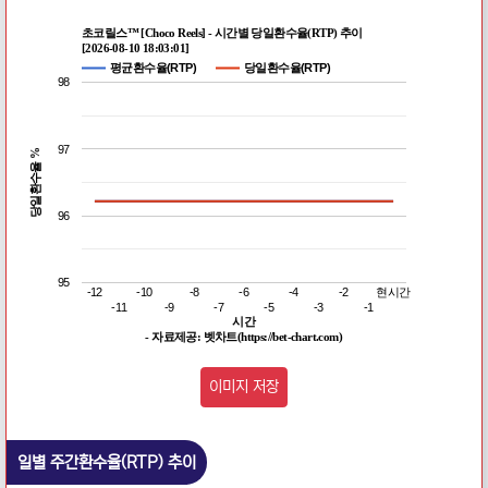
초코릴스™ [Choco Reels] - 시간별 당일환수율(RTP) 추이
[2026-08-10 18:03:01]
평균환수율(RTP)
당일환수율(RTP)
98
97
당일환수율 %
96
95
-12
-10
-8
-6
-4
-2
현시간
-11
-9
-7
-5
-3
-1
시간
- 자료제공: 벳차트(https://bet-chart.com)
이미지 저장
일별 주간환수율(RTP) 추이