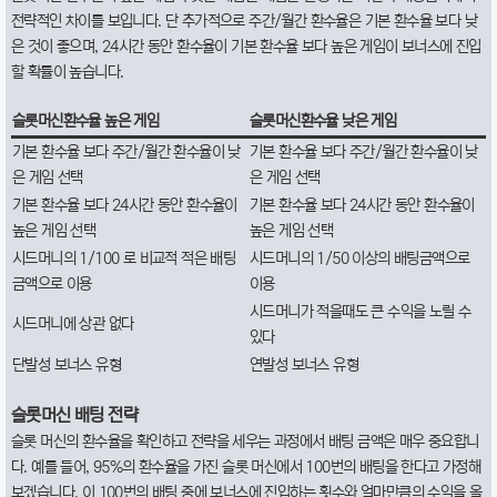
전략적인 차이를 보입니다. 단 추가적으로 주간/월간 환수율은 기본 환수율 보다 낮
은 것이 좋으며, 24시간 동안 환수율이 기본 환수율 보다 높은 게임이 보너스에 진입
할 확률이 높습니다.
슬롯머신환수율 높은 게임
슬롯머신환수율 낮은 게임
기본 환수율 보다 주간/월간 환수율이 낮
기본 환수율 보다 주간/월간 환수율이 낮
은 게임 선택
은 게임 선택
기본 환수율 보다 24시간 동안 환수율이
기본 환수율 보다 24시간 동안 환수율이
높은 게임 선택
높은 게임 선택
시드머니의 1/100 로 비교적 적은 배팅
시드머니의 1/50 이상의 배팅금액으로
금액으로 이용
이용
시드머니가 적을때도 큰 수익을 노릴 수
시드머니에 상관 없다
있다
단발성 보너스 유형
연발성 보너스 유형
슬롯머신 배팅 전략
슬롯 머신의 환수율을 확인하고 전략을 세우는 과정에서 배팅 금액은 매우 중요합니
다. 예를 들어, 95%의 환수율을 가진 슬롯 머신에서 100번의 배팅을 한다고 가정해
보겠습니다. 이 100번의 배팅 중에 보너스에 진입하는 횟수와 얼마만큼의 수익을 올