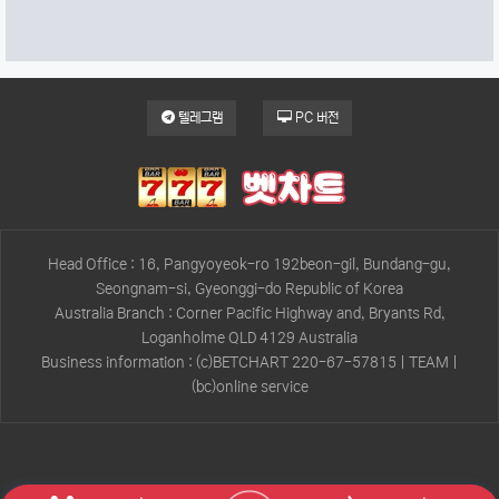
텔레그램
PC 버전
Head Office : 16, Pangyoyeok-ro 192beon-gil, Bundang-gu,
Seongnam-si, Gyeonggi-do Republic of Korea
Australia Branch : Corner Pacific Highway and, Bryants Rd,
Loganholme QLD 4129 Australia
Business information : (c)BETCHART 220-67-57815 | TEAM |
(bc)online service