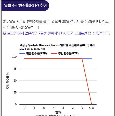
일별 주간환수율(RTP) 추이
01.
일일 환수율 변화추이를 볼 수 있으며 30일 전까지 볼수 있습니다. 참고[
-1: 1일전, -2: 2일전... ]
※ 로그인 하지 않은경우 7일전 전까지의 데이터와 그래프만 볼 수 있습니다.
Mighty Symbols: Diamonds Easter - 일자별 주간환수율(RTP) 추이
[2026-08-10 18:02:44]
평균환수율(RTP)
주간환수율(RTP)
100
75
주간환수율 %
50
25
0
-7
-6
-5
-4
-3
-2
-1
오늘
일자