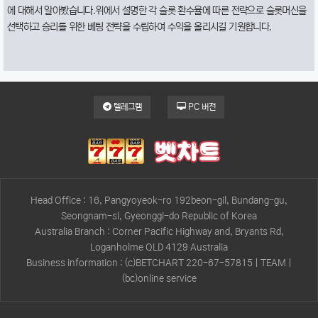
에 대해서 알아봤습니다.위에서 설명한 각 슬롯 환수율에 따른 전략으로 슬롯머신을
선택하고 승리를 위한 베팅 전략을 수립하여 수익을 올리시길 기원합니다.
텔레그램
PC 버전
Head Office : 16, Pangyoyeok-ro 192beon-gil, Bundang-gu,
Seongnam-si, Gyeonggi-do Republic of Korea
Australia Branch : Corner Pacific Highway and, Bryants Rd,
Loganholme QLD 4129 Australia
Business information : (c)BETCHART 220-67-57815 | TEAM |
(bc)online service