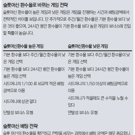
슬롯머신 환수율로 바뀌는 게임 전략
슬롯머신 환수율이 높은 게임과 낮은 게임은 게임을 진행하는 시간과 배팅금액에서
전략적인 차이를 보입니다. 단 추가적으로 주간/월간 환수율은 기본 환수율 보다 낮
은 것이 좋으며, 24시간 동안 환수율이 기본 환수율 보다 높은 게임이 보너스에 진입
할 확률이 높습니다.
슬롯머신환수율 높은 게임
슬롯머신환수율 낮은 게임
기본 환수율 보다 주간/월간 환수율이 낮
기본 환수율 보다 주간/월간 환수율이 낮
은 게임 선택
은 게임 선택
기본 환수율 보다 24시간 동안 환수율이
기본 환수율 보다 24시간 동안 환수율이
높은 게임 선택
높은 게임 선택
시드머니의 1/100 로 비교적 적은 배팅
시드머니의 1/50 이상의 배팅금액으로
금액으로 이용
이용
시드머니가 적을때도 큰 수익을 노릴 수
시드머니에 상관 없다
있다
단발성 보너스 유형
연발성 보너스 유형
슬롯머신 배팅 전략
슬롯 머신의 환수율을 확인하고 전략을 세우는 과정에서 배팅 금액은 매우 중요합니