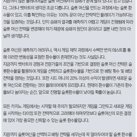
지금까지 많은 플레이어들은 슬롯 머신에서의 승패가 운에 달려 있다고 믿고 있습니
다. 그러나 벳차트의 생각은 조금 다릅니다. 슬롯 머신을 만드는 과정에서는 슬롯 환
수율이 있고, 이를 확인하는 이유는 100% 운이 아닌 전략적인 플레이가 가능하다는
것을 입증하는 것입니다. 단지 승패의 결과를 예측하기 어렵고 게임이 진행됨에 따라
슬롯 머신 전략을 변경해야 하기 때문에 승패의 원인이 운이라고 결론 내린 것이 아
닐까 생각합니다.
슬롯 머신은 예측하기 어려우나, 역시 게임 제작 과정에서 수백만 번의 테스트를 통
해 이러한 변동성을 포함한 환수율이 존재한다는 것도 사실입니다.
지금까지 벳차트의 경험과 전문가들의 조언을 기반으로 결정된 슬롯 머신 전략은 슬
롯환수율을 활용하여 게임을 선택하고 슬롯환수율을 기반으로 한 베팅 횟수 및 배당
전략을 정하는 것입니다. 또한 시드 머니의 20% 이상의 수익이 발생하면 새로운 슬
롯 머신으로 전환하는 것이 플레이어에게 유리합니다. 현재의 환수율이 기존의 환수
율보다 높아지는 순간, 앞으로 진행할 슬롯환수율이 낮아질 확률이 높습니다.
모든 카지노 게임에서는 시작할 때 주의가 필요하지만 게임을 그만두고 새로운 게임
을 시작하는 타이밍 또한 전략적으로 고려해야 하며무엇보다 슬롯머신의 모든 결정
에 있어 가장 중요한 신뢰할 수 있는 슬롯 환수율입니다.
지끔까지 슬롯머신을 선택하고 배팅 전략을 세우는데 꼭 알아두어야 할 슬롯 환수율