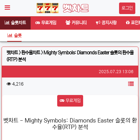
로그인
슬롯차트
무료게임
커뮤니티
공지사항
포인
슬롯
벳차트 > 환수율차트 > Mighty Symbols: Diamonds Easter 슬롯의 환수율
(RTP) 분석
최종정보수신
2025.07.23 13:06
컨텐츠 정보
조회
목
4,216
본문
무료게임
벳차트 - Mighty Symbols: Diamonds Easter 슬롯의 환
수율(RTP) 분석