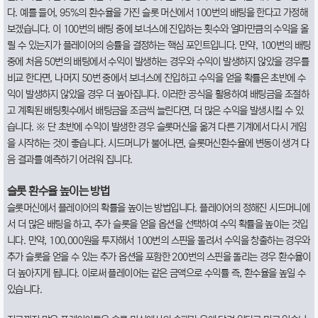
다. 예를 들어, 95%의 환수율을 가진 슬롯 머신에서 100번의 배팅을 한다고 가정해
보겠습니다. 이 100번의 배팅 중에 보너스에 진입하는 횟수와 얼마만큼의 수익을 올
릴 수 있는지가 플레이어의 승률을 결정하는 핵심 포인트입니다. 만약, 100번의 배팅
중에 처음 50번의 배팅에서 수익이 발생하는 경우와 수익이 발생하지 않았을 경우를
비교 한다면, 나머지 50번 중에서 보너스에 진입하고 수익을 얻을 확률은 초반에 수
익이 발생하지 않았을 경우 더 높아집니다. 이러한 공식을 활용하여 배팅금을 조절하
고 계획된 배팅횟수에서 배팅금을 조금씩 늘린다면, 더 많은 수익을 발생시킬 수 있
습니다. ※ 단 초반에 수익이 발생한 경우 슬롯머신을 옮겨 다른 기계에서 다시 게임
을 시작하는 것이 좋습니다. 시드머니가 불어나면, 슬롯머신환수율에 변동이 생겨 다
음 결과를 예측하기 어려워 집니다.
슬롯 환수율 높이는 방법
슬롯머신에서 플레이어의 확률을 높이는 방법입니다. 플레이어의 정해진 시드머니에
서 더 많은 배팅을 하고, 추가 슬롯을 얻을 옵션을 선택하여 수익 확률을 높이는 것입
니다. 만약, 100,000원을 투자해서 100번의 스핀을 돌려서 수익을 창출하는 경우와
추가 슬롯을 얻을 수 있는 추가 옵션을 포함한 200번의 스핀을 돌리는 경우 환수율이
더 높아지게 됩니다. 이로써 플레이어는 같은 금액으로 수익률 즉, 환수율을 높일 수
있습니다.