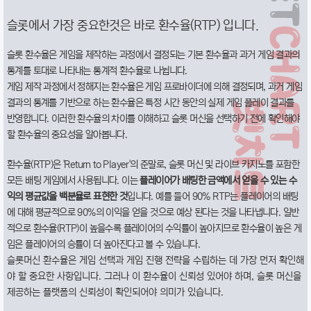
슬롯에서 가장 중요한것은 바로 환수율(RTP) 입니다.
슬롯 환수율은 게임을 제작하는 과정에서 결정되는 기본 환수율과 과거 게임 결과의
통계를 토대로 나타내는 통계적 환수율로 나뉩니다.
게임 제작 과정에서 정해지는 환수율은 게임 프로바이더에 의해 결정되며, 과거 게임
결과의 통계를 기반으로 하는 환수율은 특정 시간 동안의 실제 게임 플레이 결과를
반영합니다. 이러한 환수율의 차이를 이해하고 슬롯 머신을 선택하기 전에 확인해야
할 환수율의 중요성을 알아봅니다.
환수율(RTP)은 'Return to Player'의 준말로, 슬롯 머신 및 라이브 카지노를 포함한
모든 배팅 게임에서 사용됩니다. 이는
플레이어가 배팅한 금액에서 얻을 수 있는 수
익의 평균값을 백분율로 표현한 것
입니다. 예를 들어 90% RTP는 플레이어의 배팅
에 대해 평균적으로 90%의 이익을 얻을 것으로 예상 된다는 것을 나타냅니다. 일반
적으로 환수율(RTP)이 높을수록 플레이어의 수익률이 높아지므로 환수율이 높은 게
임은 플레이어의 승률이 더 높아진다고 볼 수 있습니다.
슬롯머신 환수율은 게임 선택과 게임 진행 전략을 수립하는 데 가장 먼저 확인해
야 할 중요한 사항입니다. 그러나 이 환수율이 신뢰성 있어야 하며, 슬롯 머신을
제공하는 플랫폼의 신뢰성이 확인되어야 의미가 있습니다.