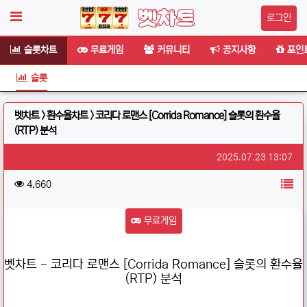
로그인
슬롯차트
무료게임
커뮤니티
공지사항
포인
슬롯
벳차트 > 환수율차트 > 코리다 로맨스 [Corrida Romance] 슬롯의 환수율
(RTP) 분석
최종정보수신
2025.07.23 13:07
컨텐츠 정보
조회
목
4,660
본문
무료게임
벳차트 - 코리다 로맨스 [Corrida Romance] 슬롯의 환수율
(RTP) 분석