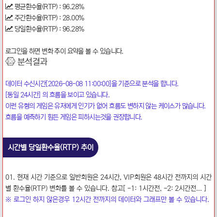
평균환수율(RTP) : 96.28%
주간환수율(RTP) : 28.00%
당일환수율(RTP) : 96.28%
로그인을 하면 변화 추이 요약을 볼 수 있습니다.
분석결과
데이터 수신시간[2026-08-08 11:00:00]을 기준으로 분석을 합니다.
[동일 24시간] 의 흐름을 보이고 있습니다.
이런 유형의 게임은 유저에게 인기가 없어 흐름도 변하지 않는 케이스가 많습니다.
흐름을 예측하기 힘든 게임은 피하시는것을 권장합니다.
시간별 당일환수율(RTP) 추이
01.
현재 시간 기준으로 일반회원은 24시간, VIP회원은 48시간 전까지의 시간
별 환수율(RTP) 변화를 볼 수 있습니다. 참고[ -1: 1시간전, -2: 2시간전... ]
※ 로그인 하지 않은경우 12시간 전까지의 데이터와 그래프만 볼 수 있습니다.