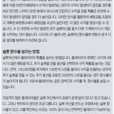
중에 처음 50번의 배팅에서 수익이 발생하는 경우와 수익이 발생하지 않았을 경우를
비교 한다면, 나머지 50번 중에서 보너스에 진입하고 수익을 얻을 확률은 초반에 수
익이 발생하지 않았을 경우 더 높아집니다. 이러한 공식을 활용하여 배팅금을 조절하
고 계획된 배팅횟수에서 배팅금을 조금씩 늘린다면, 더 많은 수익을 발생시킬 수 있
습니다. ※ 단 초반에 수익이 발생한 경우 슬롯머신을 옮겨 다른 기계에서 다시 게임
을 시작하는 것이 좋습니다. 시드머니가 불어나면, 슬롯머신환수율에 변동이 생겨 다
음 결과를 예측하기 어려워 집니다.
슬롯 환수율 높이는 방법
슬롯머신에서 플레이어의 확률을 높이는 방법입니다. 플레이어의 정해진 시드머니에
서 더 많은 배팅을 하고, 추가 슬롯을 얻을 옵션을 선택하여 수익 확률을 높이는 것입
니다. 만약, 100,000원을 투자해서 100번의 스핀을 돌려서 수익을 창출하는 경우와
추가 슬롯을 얻을 수 있는 추가 옵션을 포함한 200번의 스핀을 돌리는 경우 환수율이
더 높아지게 됩니다. 이로써 플레이어는 같은 금액으로 수익률 즉, 환수율을 높일 수
있습니다.
지금까지 많은 플레이어들은 슬롯 머신에서의 승패가 운에 달려 있다고 믿고 있습니
다. 그러나 벳차트의 생각은 조금 다릅니다. 슬롯 머신을 만드는 과정에서는 슬롯 환
수율이 있고, 이를 확인하는 이유는 100% 운이 아닌 전략적인 플레이가 가능하다는