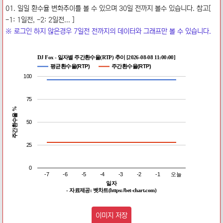
01.
일일 환수율 변화추이를 볼 수 있으며 30일 전까지 볼수 있습니다. 참고[
-1: 1일전, -2: 2일전... ]
※ 로그인 하지 않은경우 7일전 전까지의 데이터와 그래프만 볼 수 있습니다.
DJ Fox - 일자별 주간환수율(RTP) 추이 [2026-08-08 11:00:00]
평균환수율(RTP)
주간환수율(RTP)
100
75
주간환수율 %
50
25
0
-7
-6
-5
-4
-3
-2
-1
오늘
일자
- 자료제공: 벳차트(https://bet-chart.com)
이미지 저장