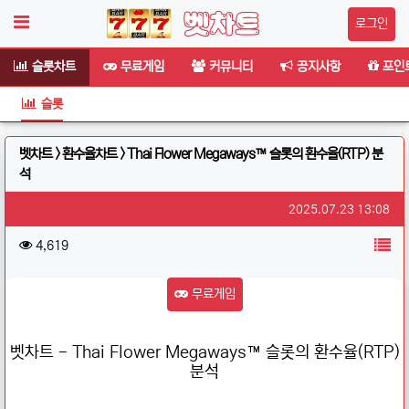
로그인
슬롯차트
무료게임
커뮤니티
공지사항
포인
슬롯
벳차트 > 환수율차트 > Thai Flower Megaways™ 슬롯의 환수율(RTP) 분
석
최종정보수신
2025.07.23 13:08
컨텐츠 정보
조회
목
4,619
본문
무료게임
벳차트 - Thai Flower Megaways™ 슬롯의 환수율(RTP)
분석