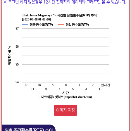
※ 로그인 하지 않은경우 12시간 전까지의 데이터와 그래프만 볼 수 있습니다.
Thai Flower Megaways™ - 시간별 당일환수율(RTP) 추이
[2026-08-08 01:00:00]
평균환수율(RTP)
당일환수율(RTP)
97
96
당일환수율 %
95
94
-12
-10
-8
-6
-4
-2
현시간
-11
-9
-7
-5
-3
-1
시간
- 자료제공: 벳차트(https://bet-chart.com)
이미지 저장
일별 주간환수율(RTP) 추이