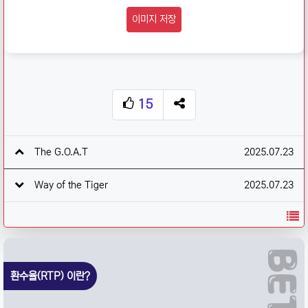
이미지 저장
15
추천
SNS 공유
관련자료
작성일
The G.O.A.T
2025.07.23
작성일
Way of the Tiger
2025.07.23
목
환수율(RTP) 이란?