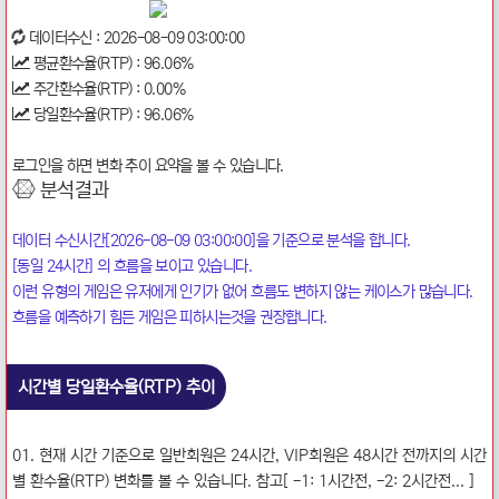
데이터수신 : 2026-08-09 03:00:00
평균환수율(RTP) : 96.06%
주간환수율(RTP) : 0.00%
당일환수율(RTP) : 96.06%
로그인을 하면 변화 추이 요약을 볼 수 있습니다.
분석결과
데이터 수신시간[2026-08-09 03:00:00]을 기준으로 분석을 합니다.
[동일 24시간] 의 흐름을 보이고 있습니다.
이런 유형의 게임은 유저에게 인기가 없어 흐름도 변하지 않는 케이스가 많습니다.
흐름을 예측하기 힘든 게임은 피하시는것을 권장합니다.
시간별 당일환수율(RTP) 추이
01.
현재 시간 기준으로 일반회원은 24시간, VIP회원은 48시간 전까지의 시간
별 환수율(RTP) 변화를 볼 수 있습니다. 참고[ -1: 1시간전, -2: 2시간전... ]