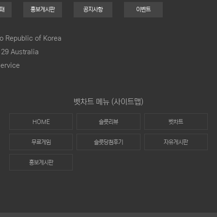
때
홍보게시판
공지사항
이벤트
o Republic of Korea
29 Australia
ervice
벳차트 메뉴 (사이트맵)
HOME
슬롯리뷰
벳차트
무료게임
슬롯당첨후기
자유게시판
홍보게시판