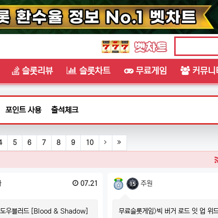
슬롯리뷰
슬롯차트
무료게임
커뮤니
포인트 사용
출석체크
4
5
6
7
8
9
10
파
07.21
주원
블러드 [Blood & Shadow]
무료슬롯게임>빅 버거 로드 잇 업 위