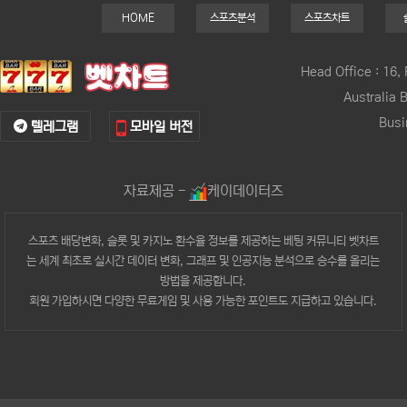
HOME
스포츠분석
스포츠차트
Head Office : 16
Australia 
Busi
텔레그램
모바일 버전
자료제공 -
케이데이터즈
스포츠 배당변화, 슬롯 및 카지노 환수율 정보를 제공하는
베팅 커뮤니티 벳차트
는 세계 최초로 실시간 데이터 변화, 그래프 및 인공지능 분석으로 승수를 올리는
방법을 제공합니다.
회원 가입하시면 다양한 무료게임 및 사용 가능한 포인트도 지급하고 있습니다.