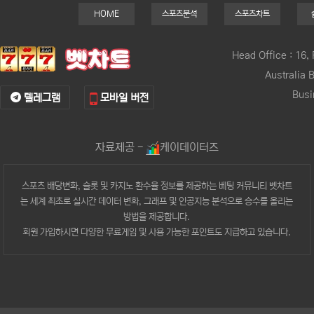
HOME
스포츠분석
스포츠차트
Head Office : 16
Australia 
Busi
텔레그램
모바일 버전
자료제공 -
케이데이터즈
스포츠 배당변화, 슬롯 및 카지노 환수율 정보를 제공하는
베팅 커뮤니티 벳차트
는 세계 최초로 실시간 데이터 변화, 그래프 및 인공지능 분석으로 승수를 올리는
방법을 제공합니다.
회원 가입하시면 다양한 무료게임 및 사용 가능한 포인트도 지급하고 있습니다.