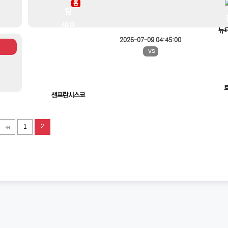
홈
탬파베이
뉴
2026-07-09 04:45:00
VS
샌프란시스코
2
1