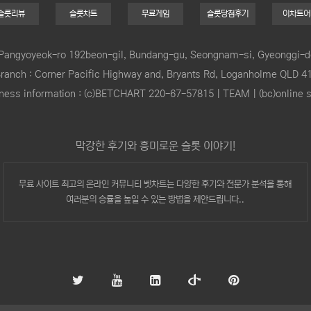
슬롯리뷰
슬롯차트
무료게임
슬롯당첨후기
이차트어
, Pangyoyeok-ro 192beon-gil, Bundang-gu, Seongnam-si, Gyeonggi-d
Branch : Corner Pacific Highway and, Bryants Rd, Loganholme QLD 41
ness information : (c)BETCHART 220-67-57815 | TEAM | (bc)online s
막강한 후기와 흥미로운 슬롯 이야기!
무료 사이트 최고의 온라인 커뮤니티
벳차트
는 다양한 후기와 전문가 분석을 통해
여러분의 승률을 높일 수 있는 방법을 제안드립니다..