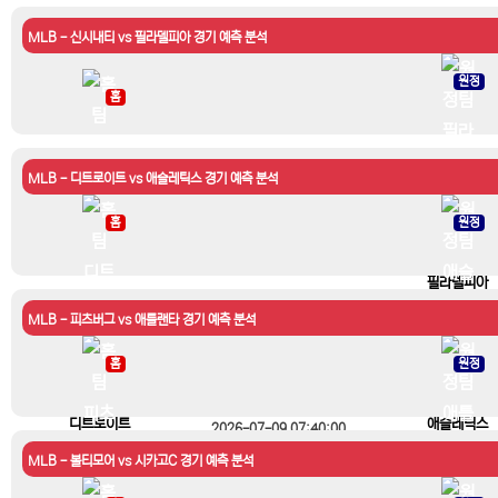
MLB - 신시내티 vs 필라델피아 경기 예측 분석
원정
홈
2026-07-09 08:10:00
MLB - 디트로이트 vs 애슬레틱스 경기 예측 분석
VS
홈
원정
신시내티
필라델피아
2026-07-09 07:40:00
MLB - 피츠버그 vs 애틀랜타 경기 예측 분석
VS
홈
원정
디트로이트
애슬레틱스
2026-07-09 07:40:00
VS
MLB - 볼티모어 vs 시카고C 경기 예측 분석