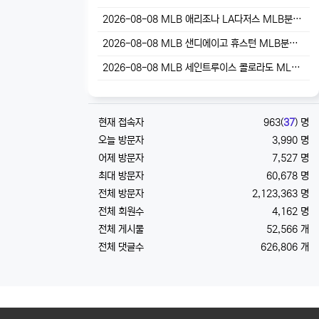
2026-08-08 MLB 애리조나 LA다저스 MLB분석 무료중계 스포츠분석
2026-08-08 MLB 샌디에이고 휴스턴 MLB분석 무료중계 스포츠분석
2026-08-08 MLB 세인트루이스 콜로라도 MLB분석 무료중계 스포츠분석
현재 접속자
963(
37
) 명
오늘 방문자
3,990 명
어제 방문자
7,527 명
최대 방문자
60,678 명
전체 방문자
2,123,363 명
전체 회원수
4,162 명
전체 게시물
52,566 개
전체 댓글수
626,806 개