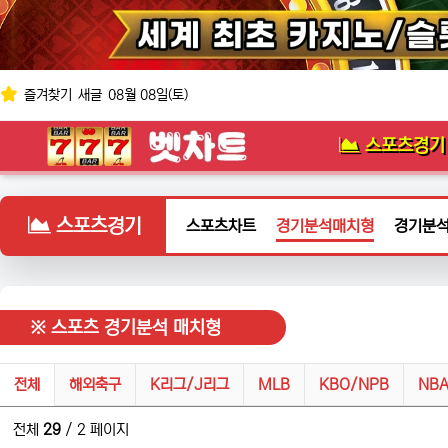
상단 네비
즐겨찾기
새글
08월 08일(토)
메인 메뉴
로고
스포츠경기
 2 페이지
매치형
스포츠경기
스포츠차트
경기분석매치형
경기분
※ 스포츠 경기분석 매치형
전체
해외축구
K리그/J리그
MLB
KBO/NPB
NB
전체
29
/ 2 페이지