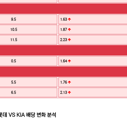
9.5
1.63
10.5
1.87
11.5
2.23
0.5
1.64
5.5
1.76
6.5
2.13
롯데 VS KIA 배당 변화 분석