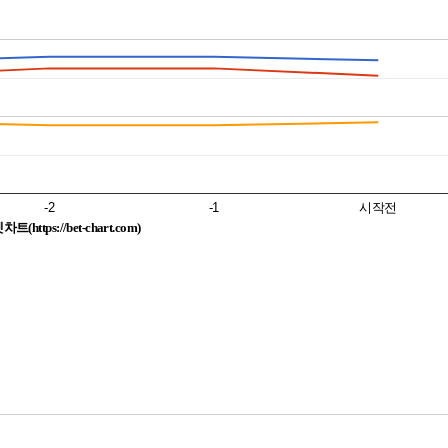
-2
-1
시작전
트(https://bet-chart.com)