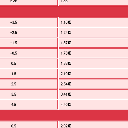
6.36
1.86
-3.5
1.16
-2.5
1.24
-1.5
1.37
-0.5
1.73
0.5
1.83
1.5
2.10
2.5
2.54
3.5
3.41
4.5
4.40
0.5
2.02