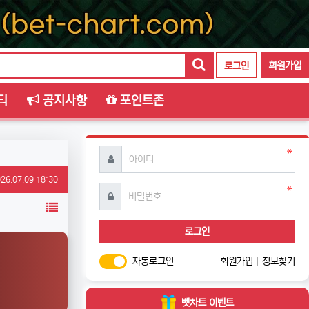
회원가입
로그인
티
공지사항
포인트존
필수
아이디
기시간
26.07.09 18:30
필수
비밀번호
목록
로그인
자동로그인
회원가입
정보찾기
벳차트 이벤트