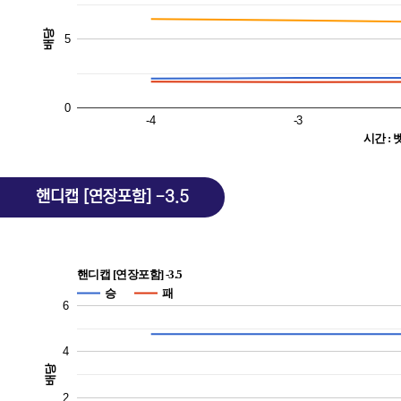
배당
5
0
-4
-3
시간 : 벳차
핸디캡 [연장포함] -3.5
핸디캡 [연장포함] -3.5
승
패
6
4
배당
2