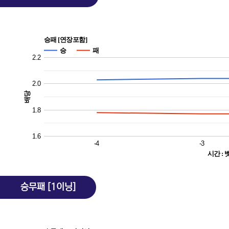
승패 [연장포함]
승
패
2.2
2.0
배당
1.8
1.6
-4
-3
시간 : 벳차
승무패 [1이닝]