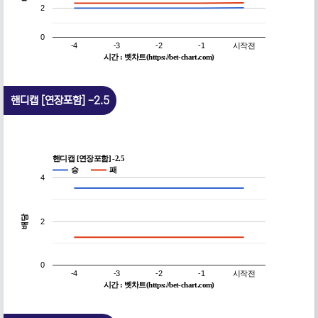
2
0
-4
-3
-2
-1
시작전
시간 : 벳차트(https://bet-chart.com)
핸디캡 [연장포함] -2.5
핸디캡 [연장포함] -2.5
승
패
4
배당
2
0
-4
-3
-2
-1
시작전
시간 : 벳차트(https://bet-chart.com)