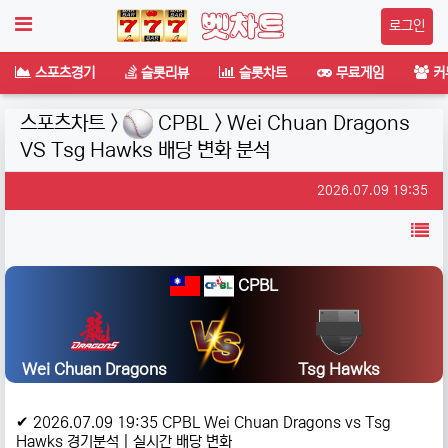
로그인
스포츠경기
슬롯리뷰
슬롯차트
무료게임
커
스포츠차트 >
CPBL > Wei Chuan Dragons
VS Tsg Hawks 배당 변화 분석
경기시간
2026.07.09 19:35
컨텐츠 정보
목
본문
CPBL
Wei Chuan Dragons
Tsg Hawks
✔ 2026.07.09 19:35 CPBL Wei Chuan Dragons vs Tsg
Hawks 경기분석 | 실시간 배당 변화