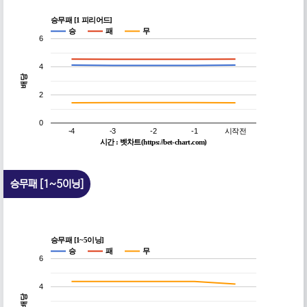
승무패 [1 피리어드]
승
패
무
6
4
배당
2
0
-4
-3
-2
-1
시작전
시간 : 벳차트(https://bet-chart.com)
승무패 [1~5이닝]
승무패 [1~5이닝]
승
패
무
6
4
배당