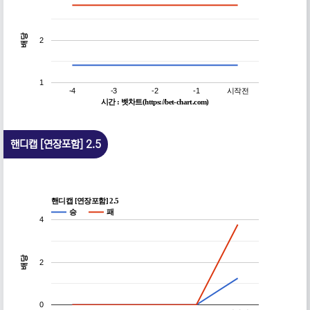
배당
2
1
-4
-3
-2
-1
시작전
시간 : 벳차트(https://bet-chart.com)
핸디캡 [연장포함] 2.5
핸디캡 [연장포함] 2.5
승
패
4
배당
2
0