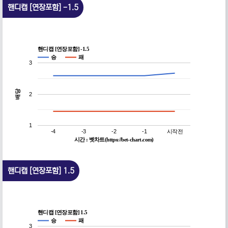
핸디캡 [연장포함] -1.5
핸디캡 [연장포함] -1.5
승
패
3
배당
2
1
-4
-3
-2
-1
시작전
시간 : 벳차트(https://bet-chart.com)
핸디캡 [연장포함] 1.5
핸디캡 [연장포함] 1.5
승
패
3