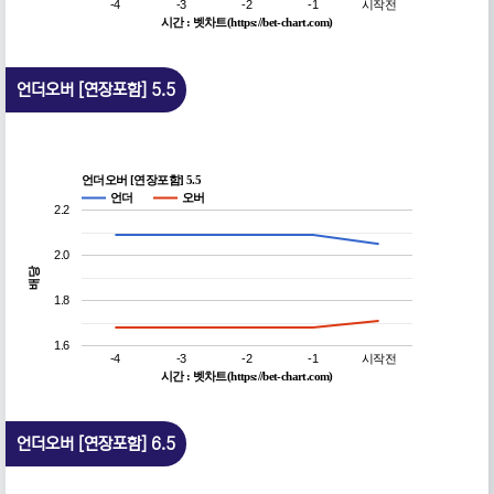
-4
-3
-2
-1
시작전
시간 : 벳차트(https://bet-chart.com)
언더오버 [연장포함] 5.5
언더오버 [연장포함] 5.5
언더
오버
2.2
2.0
배당
1.8
1.6
-4
-3
-2
-1
시작전
시간 : 벳차트(https://bet-chart.com)
언더오버 [연장포함] 6.5