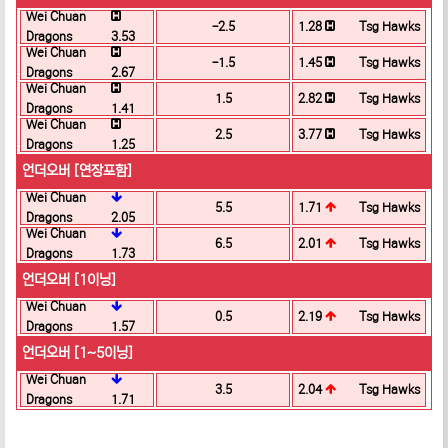
Wei Chuan
-2.5
1.28
Tsg Hawks
Dragons
3.53
Wei Chuan
-1.5
1.45
Tsg Hawks
Dragons
2.67
Wei Chuan
1.5
2.82
Tsg Hawks
Dragons
1.41
Wei Chuan
2.5
3.77
Tsg Hawks
Dragons
1.25
언더오버 [연장포함]
Wei Chuan
5.5
1.71
Tsg Hawks
Dragons
2.05
Wei Chuan
6.5
2.01
Tsg Hawks
Dragons
1.73
언더오버 [1이닝]
Wei Chuan
0.5
2.19
Tsg Hawks
Dragons
1.57
언더오버 [1~5이닝]
Wei Chuan
3.5
2.04
Tsg Hawks
Dragons
1.71