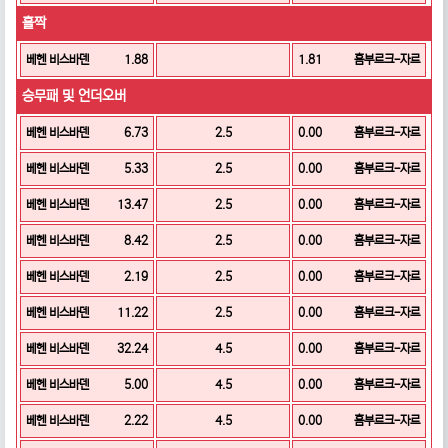
홀짝
베헨 비스바덴
1.88
1.81
홈부르크-자르
승무패 및 언더오버
베헨 비스바덴
6.73
2.5
0.00
홈부르크-자르
베헨 비스바덴
5.33
2.5
0.00
홈부르크-자르
베헨 비스바덴
13.47
2.5
0.00
홈부르크-자르
베헨 비스바덴
8.42
2.5
0.00
홈부르크-자르
베헨 비스바덴
2.19
2.5
0.00
홈부르크-자르
베헨 비스바덴
11.22
2.5
0.00
홈부르크-자르
베헨 비스바덴
32.24
4.5
0.00
홈부르크-자르
베헨 비스바덴
5.00
4.5
0.00
홈부르크-자르
베헨 비스바덴
2.22
4.5
0.00
홈부르크-자르