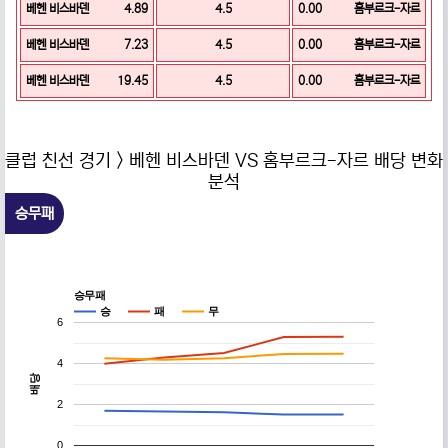
베헨 비스바덴
4.89
4.5
0.00
홈부르크-자르
베헨 비스바덴
7.23
4.5
0.00
홈부르크-자르
베헨 비스바덴
19.45
4.5
0.00
홈부르크-자르
클럽 친선 경기 > 베헨 비스바덴 VS 홈부르크-자르 배당 변화
분석
승무패
승무패
승
패
무
6
4
배당
2
0