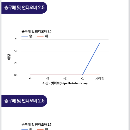
승무패 및 언더오버 2.5
승무패 및 언더오버 2.5
승
패
7.5
5.0
배당
2.5
0.0
-4
-3
-2
-1
시작전
시간 : 벳차트(https://bet-chart.com)
승무패 및 언더오버 2.5
승무패 및 언더오버 2.5
승
패