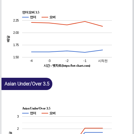
언더오버 3.5
언더
오버
2.25
2.00
배당
1.75
1.50
-4
-3
-2
-1
시작전
시간 : 벳차트(https://bet-chart.com)
Asian Under/Over 3.5
Asian Under/Over 3.5
언더
오버
3
2