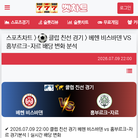
로그인
스포츠경기
슬롯리뷰
슬롯차트
무료게임
커
스포츠차트 >
클럽 친선 경기 > 베헨 비스바덴 VS
홈부르크-자르 배당 변화 분석
경기시간
2026.07.09 22:00
컨텐츠 정보
목
본문
클럽 친선 경기
베헨 비스바덴
홈부르크-자르
✔ 2026.07.09 22:00 클럽 친선 경기 베헨 비스바덴 vs 홈부르크-자
르 경기분석 | 실시간 배당 변화