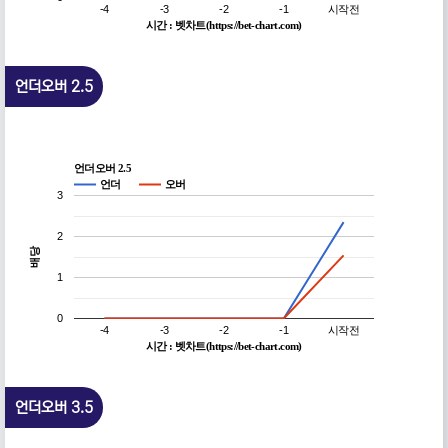
-4
-3
-2
-1
시작전
시간 : 벳차트(https://bet-chart.com)
언더오버 2.5
언더오버 2.5
언더
오버
3
2
배당
1
0
-4
-3
-2
-1
시작전
시간 : 벳차트(https://bet-chart.com)
언더오버 3.5