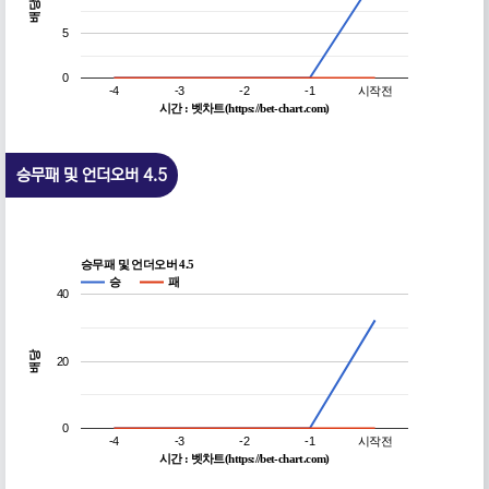
배당
5
0
-4
-3
-2
-1
시작전
시간 : 벳차트(https://bet-chart.com)
승무패 및 언더오버 4.5
승무패 및 언더오버 4.5
승
패
40
배당
20
0
-4
-3
-2
-1
시작전
시간 : 벳차트(https://bet-chart.com)