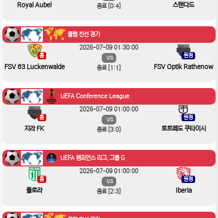
Royal Aubel
스탠다드
종료 [0:4]
클럽 친선 경기
2026-07-09 01:30:00
홈
원정
VS
FSV 63 Luckenwalde
FSV Optik Rathenow
종료 [1:1]
UEFA Conference League
2026-07-09 01:00:00
홈
원정
VS
지라 FK
토르페도 쿠타이시
종료 [3:0]
UEFA 챔피언스 리그, 그룹 G
2026-07-09 01:00:00
홈
원정
VS
플로라
Iberia
종료 [2:3]