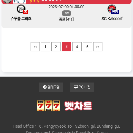
2026-07-09 01:00:00
홈
원정
VS
슈투름 그라츠
SC Kalsdorf
종료 [4:1]
3
1
2
4
5
텔레그램
PC 버전
Head Office : 16, Pangyoyeok-ro 192beon-gil, Bundang-gu,
Seongnam-si, Gyeonggi-do Republic of Korea