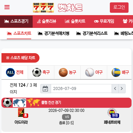
스포츠 배당 차트
로그인
스포츠경기
슬롯리뷰
슬롯차트
무료게임
커
스포츠차트
경기분석매치형
경기분석리스트
베팅노
※ 스포츠 배당 차트
전체
축구
농구
야구
배구
전체
124
/ 3 페
이지
클럽 친선 경기
2026-07-09 02:30:00
홈
원정
VS
아드미라
페네르바체
종료 [0:5]