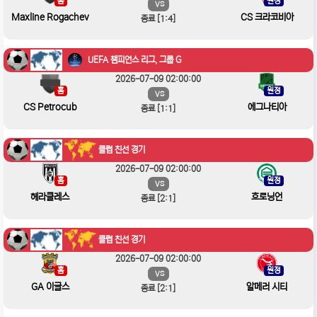
홈
원정
VS
Maxline Rogachev
CS 크라코비아
종료 [1:4]
UEFA 챔피언스 리그, 그룹 G
2026-07-09 02:00:00
홈
원정
VS
CS Petrocub
에그나티아
종료 [1:1]
클럽 친선 경기
2026-07-09 02:00:00
홈
원정
VS
헤라클레스
흐로닝언
종료 [2:1]
클럽 친선 경기
2026-07-09 02:00:00
홈
원정
VS
GA 이글스
알메러 시티
종료 [2:1]