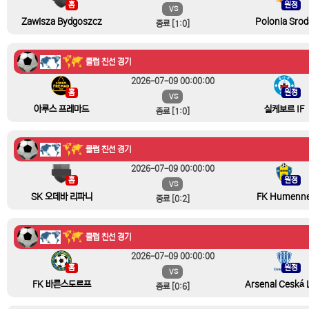
홈
원정
VS
Zawisza Bydgoszcz
Polonia Srod
종료 [1:0]
클럽 친선 경기
2026-07-09 00:00:00
홈
원정
VS
아루스 프레마드
실케보르 IF
종료 [1:0]
클럽 친선 경기
2026-07-09 00:00:00
홈
원정
VS
SK 오데바 리파니
FK Humenn
종료 [0:2]
클럽 친선 경기
2026-07-09 00:00:00
홈
원정
VS
FK 바른스도르프
Arsenal Ceská 
종료 [0:6]