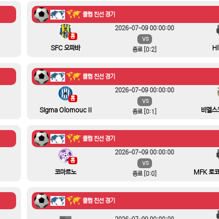
클럽 친선 경기
2026-07-09 00:00:00
홈
VS
SFC 오파바
Hl
종료 [0:2]
클럽 친선 경기
2026-07-09 00:00:00
홈
VS
Sigma Olomouc II
비엘스
종료 [0:1]
클럽 친선 경기
2026-07-09 00:00:00
홈
VS
코마르노
MFK 로
종료 [0:0]
클럽 친선 경기