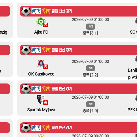
클럽 친선 경기
2026-07-09 01:00:00
홈
VS
pzig
Ajka FC
SC 
종료 [3:1]
클럽 친선 경기
2026-07-09 01:00:00
홈
VS
Baní
a
OK Castkovce
종료 [2:2]
p.Vt
클럽 친선 경기
2026-07-09 01:00:00
홈
VS
Spartak Myjava
PFK 
종료 [4:0]
클럽 친선 경기
2026-07-09 00:30:00