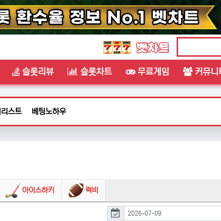
슬롯리뷰
슬롯차트
무료게임
커뮤니
석리스트
베팅노하우
아이스하키
럭비