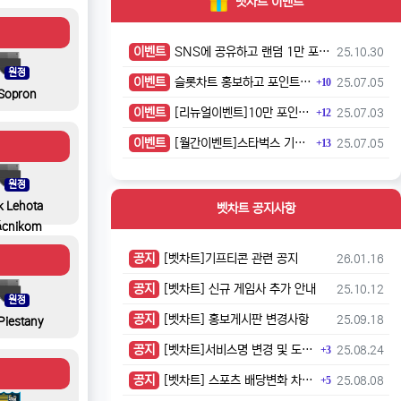
벳차트 이벤트
등록일
이벤트
SNS에 공유하고 랜덤 1만 포인트 받자!
25.10.30
원정
댓글
등록일
이벤트
슬롯차트 홍보하고 포인트 받자
10
25.07.05
Sopron
댓글
등록일
이벤트
[리뉴얼이벤트]10만 포인트를 찾아서~
12
25.07.03
댓글
등록일
이벤트
[월간이벤트]스타벅스 기프티콘 이벤트
13
25.07.05
원정
k Lehota
벳차트 공지사항
ácnikom
등록일
공지
[벳차트]기프티콘 관련 공지
26.01.16
등록일
공지
[벳차트] 신규 게임사 추가 안내
25.10.12
원정
등록일
공지
[벳차트] 홍보게시판 변경사항
25.09.18
Piestany
댓글
등록일
공지
[벳차트]서비스명 변경 및 도메인 안내
3
25.08.24
댓글
등록일
공지
[벳차트] 스포츠 배당변화 차트 기능 추가
5
25.08.08