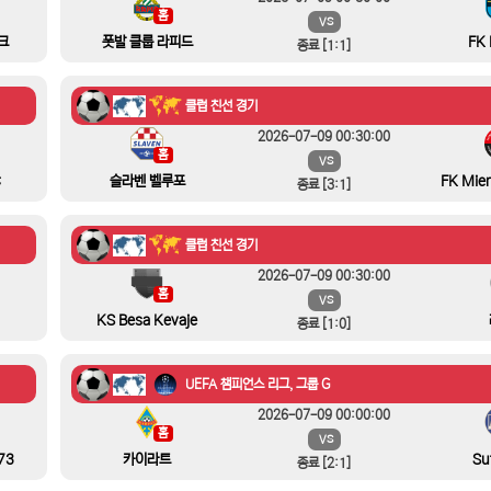
홈
VS
크
폿발 클룹 라피드
FK 
종료 [1:1]
클럽 친선 경기
2026-07-09 00:30:00
홈
VS
C
슬라벤 벨루포
FK Mier
종료 [3:1]
클럽 친선 경기
2026-07-09 00:30:00
홈
VS
KS Besa Kevaje
종료 [1:0]
UEFA 챔피언스 리그, 그룹 G
2026-07-09 00:00:00
홈
VS
73
카이라트
Su
종료 [2:1]