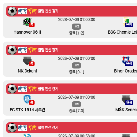
클럽 친선 경기
2026-07-09 01:00:00
홈
원정
VS
Hannover 96 II
BSG Chemie Lei
종료 [1:2]
클럽 친선 경기
2026-07-09 01:00:00
홈
원정
VS
NK Dekani
Bihor Orade
종료 [0:1]
클럽 친선 경기
2026-07-09 01:00:00
홈
원정
VS
FC STK 1914 사모린
MŠK Senec
종료 [7:0]
클럽 친선 경기
2026-07-09 00:58:00