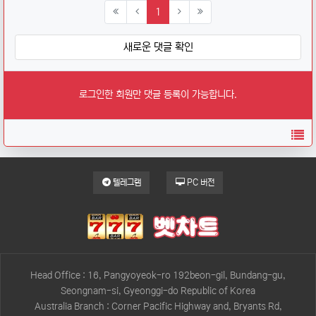
(current)
1
새로운 댓글 확인
로그인한 회원만 댓글 등록이 가능합니다.
목
텔레그램
PC 버전
Head Office : 16, Pangyoyeok-ro 192beon-gil, Bundang-gu,
Seongnam-si, Gyeonggi-do Republic of Korea
Australia Branch : Corner Pacific Highway and, Bryants Rd,