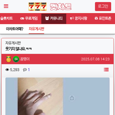
로그인
슬롯차트
무료게임
커뮤니티
공지사항
포인트존
이차트어때?
자유게시판
분류
자유게시판
웃기지 않나요.ㅋㅋ
작성자 정보
작성
작성일
꼼탱이
2025.07.08 14:23
컨텐츠 정보
목
조회
댓글
5,293
1
본문