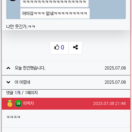
나만 웃긴가.ㅋㅋ
0
추천
SNS 공유
관련자료
작성일
오늘 한건했습니다,
2025.07.08
작성일
아 아깝네
2025.07.08
댓글
1
개 / 1페이지
따먹자님의 댓글
작성일
따먹자
2025.07.08 21:46
ㅋㅋㅋㅋ