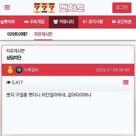
로그인
슬롯차트
무료게임
커뮤니티
공지사항
포인트존
이차트어때?
자유게시판
분류
자유게시판
상담차단
작성자 정보
작성
작성일
누룩갈비
2025.07.09 08:50
컨텐츠 정보
목
조회
5,417
본문
뽀지 구걸좀 했더니 차단걸어부네..갈아타야하나