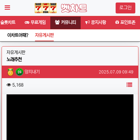
로그인
슬롯차트
무료게임
커뮤니티
공지사항
포인트존
이차트어때?
자유게시판
분류
자유게시판
노래추천
작성자 정보
작성
작성일
양지내기
2025.07.09 09:49
컨텐츠 정보
목
조회
5,168
본문