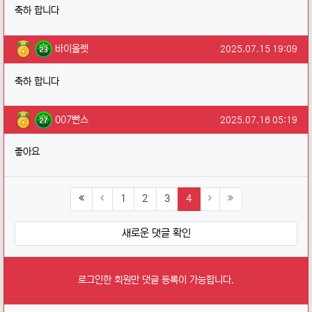
축하 합니다
바이올렛님의 댓글
작성일
바이올렛
2025.07.15 19:09
축하 합니다
007빤스님의 댓글
작성일
007빤스
2025.07.16 05:19
좋아요
(current)
1
2
3
4
새로운 댓글 확인
로그인한 회원만 댓글 등록이 가능합니다.