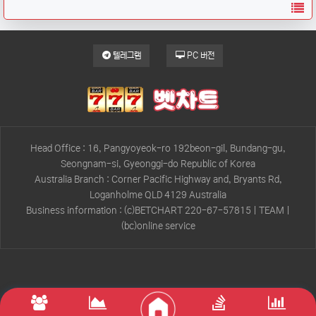
목
텔레그램
PC 버전
Head Office : 16, Pangyoyeok-ro 192beon-gil, Bundang-gu,
Seongnam-si, Gyeonggi-do Republic of Korea
Australia Branch : Corner Pacific Highway and, Bryants Rd,
Loganholme QLD 4129 Australia
Business information : (c)BETCHART 220-67-57815 | TEAM |
(bc)online service