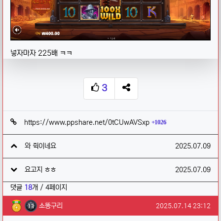
넣자마자 225배 ㅋㅋ
3
추천
SNS 공유
관련자료
회 연결
https://www.ppshare.net/0tCUwAVSxp
1026
작성일
와 쥑이네요
2025.07.09
작성일
요고지 ㅎㅎ
2025.07.09
댓글
18
개 / 4페이지
소똥구리님의 댓글
작성일
소똥구리
2025.07.14 23:12