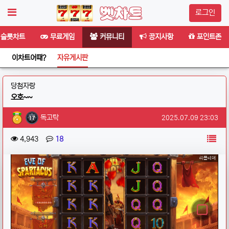
로그인
슬롯차트
무료게임
커뮤니티
공지사항
포인트존
이차트어때?
자유게시판
분류
당첨자랑
오호~~
작성자 정보
작성
작성일
독고탁
2025.07.09 23:03
컨텐츠 정보
목
조회
댓글
4,943
18
본문