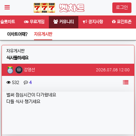
로그인
슬롯차트
무료게임
커뮤니티
공지사항
포인트존
이차트어때?
자유게시판
분류
자유게시판
식사들하세요
작성자 정보
작성
작성일
강영선
2026.07.08 12:00
컨텐츠 정보
목
조회
댓글
532
4
본문
벌써 점심시간이 다가왔네요
다들 식사 챙기세요