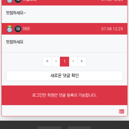
맛점하세요~
아라님의 댓글
작성일
아라
07.08 12:25
맛점하세요
(current)
1
새로운 댓글 확인
로그인한 회원만 댓글 등록이 가능합니다.
목