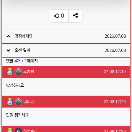
0
추천
SNS 공유
관련자료
작성일
맛점하세요
2026.07.08
작성일
오전 일과
2026.07.08
댓글
4
개 / 1페이지
소통령님의 댓글
작성일
소통령
07.08 12:10
맛점하세요
디비고님의 댓글
작성일
디비고
07.08 12:20
맛점 챙기세요
하늘보리님의 댓글
작성일
하늘보리
07.08 12:23