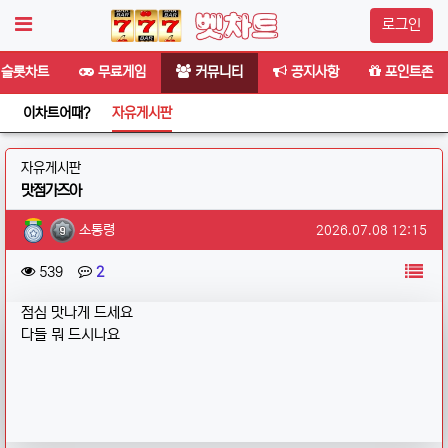
로그인
슬롯차트
무료게임
커뮤니티
공지사항
포인트존
이차트어때?
자유게시판
분류
자유게시판
맛점가즈아
작성자 정보
작성
작성일
소통령
2026.07.08 12:15
컨텐츠 정보
목
조회
댓글
539
2
본문
점심 맛나게 드세요
다들 뭐 드시나요