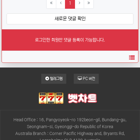
(current)
1
새로운 댓글 확인
로그인한 회원만 댓글 등록이 가능합니다.
목
텔레그램
PC 버전
Head Office : 16, Pangyoyeok-ro 192beon-gil, Bundang-gu,
Seongnam-si, Gyeonggi-do Republic of Korea
Australia Branch : Corner Pacific Highway and, Bryants Rd,