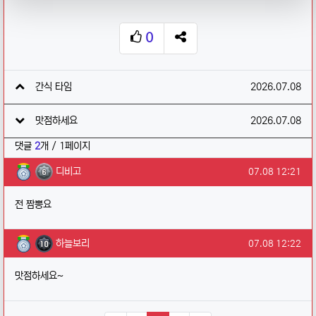
0
추천
SNS 공유
관련자료
작성일
간식 타임
2026.07.08
작성일
맛점하세요
2026.07.08
댓글
2
개 / 1페이지
디비고님의 댓글
작성일
디비고
07.08 12:21
전 짬뽕요
하늘보리님의 댓글
작성일
하늘보리
07.08 12:22
맛점하세요~