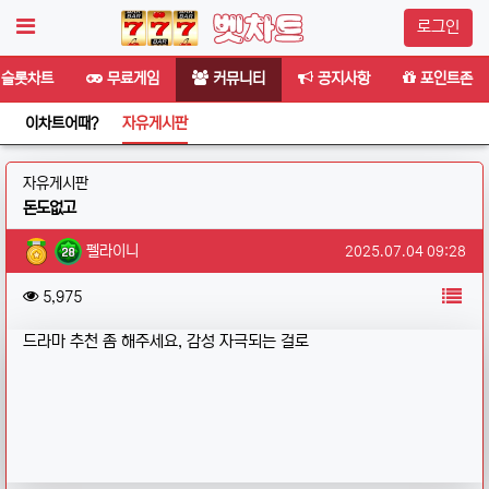
로그인
슬롯차트
무료게임
커뮤니티
공지사항
포인트존
이차트어때?
자유게시판
분류
자유게시판
돈도없고
작성자 정보
작성
작성일
펠라이니
2025.07.04 09:28
컨텐츠 정보
목
조회
5,975
본문
드라마 추천 좀 해주세요, 감성 자극되는 걸로