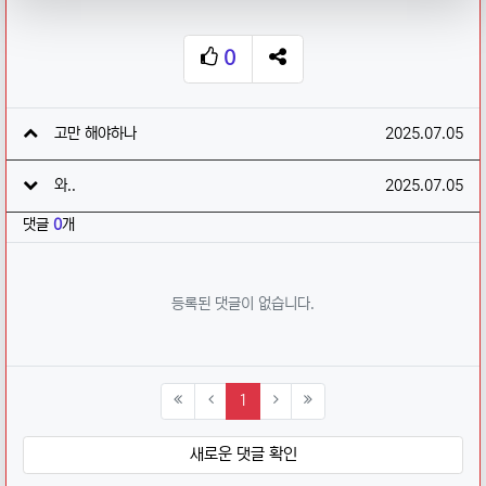
0
추천
SNS 공유
관련자료
작성일
고만 해야하나
2025.07.05
작성일
와..
2025.07.05
댓글
0
개
등록된 댓글이 없습니다.
(current)
1
새로운 댓글 확인