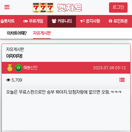
로그인
슬롯차트
무료게임
커뮤니티
공지사항
포인트존
이차트어때?
자유게시판
분류
자유게시판
아자아자!!
작성자 정보
작성
작성일
혜봉신인
2025.07.06 05:12
컨텐츠 정보
목
조회
5,709
본문
오늘은 무료스핀으로만 승부 봐야지.당첨자랑에 없으면 오링.ㅋㅋㅋ