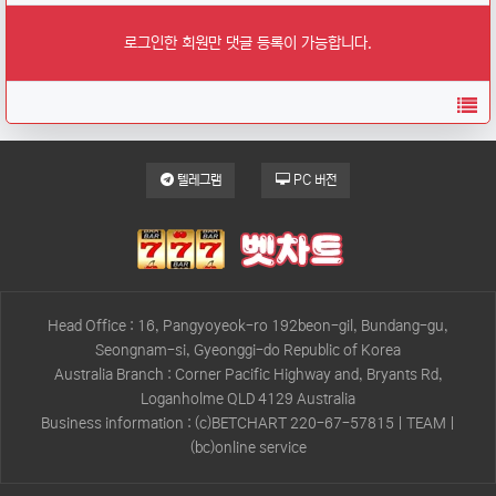
로그인한 회원만 댓글 등록이 가능합니다.
목
텔레그램
PC 버전
Head Office : 16, Pangyoyeok-ro 192beon-gil, Bundang-gu,
Seongnam-si, Gyeonggi-do Republic of Korea
Australia Branch : Corner Pacific Highway and, Bryants Rd,
Loganholme QLD 4129 Australia
Business information : (c)BETCHART 220-67-57815 | TEAM |
(bc)online service