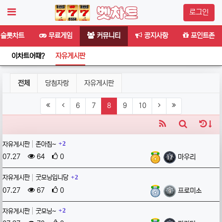
로그인
슬롯차트
무료게임
커뮤니티
공지사항
포인트존
이차트어때?
자유게시판
자유게시판 분류 목록
전체
당첨자랑
자유게시판
(current)
6
7
8
9
10
RSS
날
게시판 검색
댓글
2
자유게시판
존아침~
등록일
조회
추천
등록자
07.27
64
0
마우리
댓글
2
자유게시판
굿모닝입니당
등록일
조회
추천
등록자
07.27
67
0
프로미소
댓글
2
자유게시판
굿모닝~