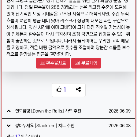
현재 크랭크 업은(는) "장기 침체기 탈출을 위한 단기 과열성 분출" 상
태입니다. 당일 환수율이 286.78%라는 높은 최고점 수준에 도달해
있어 단기적인 보상 기대감은 고조된 시점으로 해석되지만, 주간 누적
흐름이 여전히 평균 대비 낮아 리스크가 상당히 내포된 과열 구간으로
해석됩니다. 앞선 시간에 이미 고배당이 크게 터진 직후일 가능성이 높
아 언제든지 환수율이 다시 급감하며 조정 국면으로 접어들 수 있는 위
험이 공존하는 것으로 보입니다. 따라서 플레이어는 무리한 고액 베팅
을 지양하고, 적은 베팅 금액으로 횟수를 조절하며 당분간 흐름을 보수
적으로 관망하는 접근을 권장합니다.
환수율차트
무료게임
1
추천
SNS 공유
관련자료
작성일
철도잠행 [Down the Rails] 차트 추천
2026.06.09
작성일
쌓아두세요 [Stack 'em] 차트 추천
2026.06.08
댓글
17
개 / 4페이지