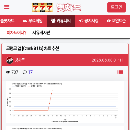
로그인
슬롯차트
무료게임
커뮤니티
공지사항
포인트존
이차트어때?
자유게시판
크랭크 업 [Crank it Up] 차트 추천
작성자 정보
작성
작성일
벳차트
2026.06.08 01:11
컨텐츠 정보
목
조회
댓글
707
17
본문