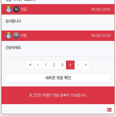
의감님의 댓글
작성일
의감
06.08 23:00
감사합니다
사탕님의 댓글
작성일
사탕
06.08 23:30
건승하세요
(current)
1
2
3
4
새로운 댓글 확인
로그인한 회원만 댓글 등록이 가능합니다.
목