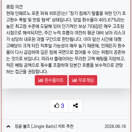
종합 의견
현재 인페르노 포춘 파워 히트은(는) "장기 침체기 탈출을 위한 단기 초
고환수 폭발 및 반등 탐색" 상태입니다. 당일 환수율이 465.67%라는
높은 최고점 수준에 도달해 있어 단기적인 보상 기대감은 매우 고조된
시점으로 해석되지만, 주간 누적 흐름이 여전히 평균 대비 낮아 리스크
가 상당히 내포된 과열 구간으로 판단됩니다. 이미 앞선 시간에 대형
고배당이 크게 터진 직후일 가능성이 매우 높기 때문에, 언제든지 환수
율이 다시 급감하며 깊은 침체 국면으로 접어들 수 있는 위험이 공존하
는 것으로 보입니다. 따라서 플레이어는 무리한 고액 베팅을 지양하고,
적은 베팅 금액으로 횟수를 조절하며 당분간 흐름을 보수적으로 관망
하는 접근을 권장합니다.
환수율차트
무료게임
3
추천
SNS 공유
관련자료
작성일
징글 볼즈 [Jingle Balls] 차트 추천
2026.06.16