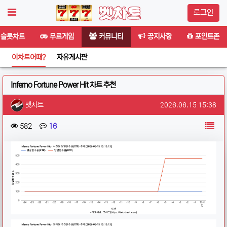
로그인
슬롯차트
무료게임
커뮤니티
공지사항
포인트존
이차트어때?
자유게시판
Inferno Fortune Power Hit 차트 추천
작성자 정보
작성
작성일
벳차트
2026.06.15 15:38
컨텐츠 정보
목
조회
댓글
582
16
본문