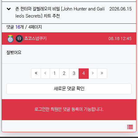
작성일
존 헌터와 갈릴레오의 비밀 [John Hunter and Gali
2026.06.15
leo's Secrets] 차트 추천
댓글
16
개 / 4페이지
쵸코스냅쿠키님의 댓글
작성일
쵸코스냅쿠키
06.16 12:45
잘봤어요
(current)
1
2
3
4
새로운 댓글 확인
로그인한 회원만 댓글 등록이 가능합니다.
목