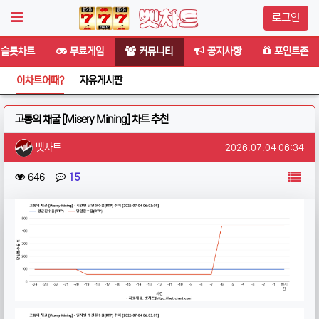
로그인
슬롯차트
무료게임
커뮤니티
공지사항
포인트존
이차트어때?
자유게시판
고통의 채굴 [Misery Mining] 차트 추천
작성자 정보
작성
작성일
벳차트
2026.07.04 06:34
컨텐츠 정보
목
조회
댓글
646
15
본문