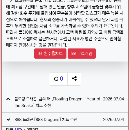
단기 초고환수율 분출" 상태입니다. 당일환수율과 주간환수율이 동시
에 최고점 구간에 도달해 있는 만큼, 향후 시스템이 균형을 맞추기 위
해 강한 회수 주기에 돌입하여 환수율이 하락할 리스크가 매우 높은 시
점으로 해석됩니다. 현재의 상승세가 매력적일 수 있으나 단기 과열 직
후의 무리한 진입은 자금 소모를 가속화할 수 있어 주의가 요구됩니다.
따라서 플레이어께서는 현시점에서 고액 베팅을 지양하고 베팅 금액을
소액으로 조절하여 접근하거나, 과열된 지표가 평년 수준으로 안착할
때까지 관망하시는 것을 권장합니다.
환수율차트
무료게임
0
추천
SNS 공유
관련자료
작성일
플로팅 드래곤-뱀의 해 [Floating Dragon - Year of
2026.07.04
the Snake] 차트 추천
작성일
888 드래곤 [888 Dragons] 차트 추천
2026.07.04