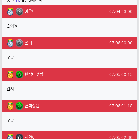
댓글
15
개 / 3페이지
아우디님의 댓글
작성일
아우디
07.04 23:00
좋아요
윤픽님의 댓글
작성일
윤픽
07.05 00:00
굿굿
한방다섯방님의 댓글
작성일
한방다섯방
07.05 00:15
감사
현회장님님의 댓글
작성일
현회장님
07.05 01:15
굿굿
시원이님의 댓글
작성일
시원이
07.05 02:30