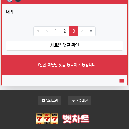
대박
(current)
1
2
3
새로운 댓글 확인
로그인한 회원만 댓글 등록이 가능합니다.
목
텔레그램
PC 버전